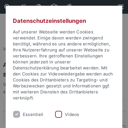
Direkt
Direkt
zum
zur
Inhalt
Fußleiste
Datenschutzeinstellungen
Auf unserer Webseite werden Cookies
verwendet. Einige davon werden zwingend
benötigt, während es uns andere ermöglichen,
Sie sind hier:
Startseite
Ihre Nutzererfahrung auf unserer Webseite zu
verbessern. Ihre getroffenen Einstellungen
können jederzeit in unserer
Anmelden
Datenschutzerklärung bearbeitet werden. Mit
Benutzeranmeldung
den Cookies zur Videowiedergabe werden auch
Cookies des Drittanbieters zu Targeting- und
Geben Sie Ihren Benutzernamen und Ihr Passwort an um sich
Werbezwecken gesetzt und Informationen ggf.
anzumelden:
mit weiteren Diensten des Drittanbieters
verknüpft.
Essentiell
Videos