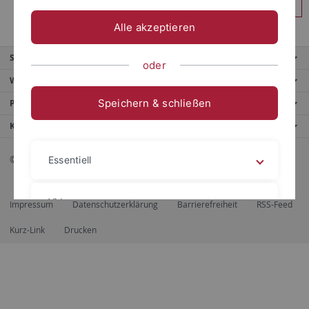
Anmelden
Alle akzeptieren
Service
oder
Weitere Angebote
Speichern & schließen
Portale
Kontaktinfo
© 2026 Eberhard Karls Universität Tübingen, Tübingen
Essentiell
Videos
Impressum
Datenschutzerklärung
Barrierefreiheit
RSS-Feed
Kurz-Link
Drucken
Impressum
Datenschutzerklärung