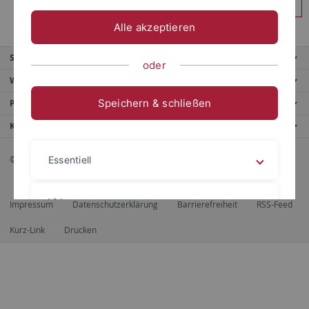
Anmelden
Alle akzeptieren
Service
oder
Weitere Angebote
Speichern & schließen
Portale
Kontaktinfo
© 2026 Eberhard Karls Universität Tübingen, Tübingen
Essentiell
Videos
Impressum
Datenschutzerklärung
Barrierefreiheit
RSS-Feed
Kurz-Link
Drucken
Impressum
Datenschutzerklärung