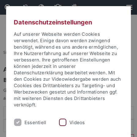
Direkt
Direkt
zum
zur
Inhalt
Fußleiste
Datenschutzeinstellungen
Auf unserer Webseite werden Cookies
verwendet. Einige davon werden zwingend
benötigt, während es uns andere ermöglichen,
Sie sind hier:
Startseite
Ihre Nutzererfahrung auf unserer Webseite zu
verbessern. Ihre getroffenen Einstellungen
können jederzeit in unserer
Anmelden
Datenschutzerklärung bearbeitet werden. Mit
Benutzeranmeldung
den Cookies zur Videowiedergabe werden auch
Cookies des Drittanbieters zu Targeting- und
Geben Sie Ihren Benutzernamen und Ihr Passwort an um sich
Werbezwecken gesetzt und Informationen ggf.
anzumelden:
mit weiteren Diensten des Drittanbieters
verknüpft.
Essentiell
Videos