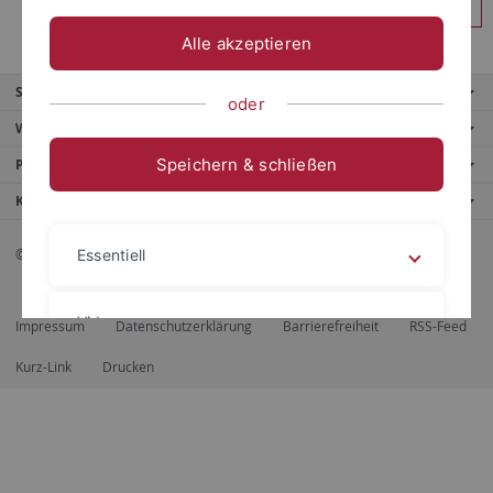
Anmelden
Alle akzeptieren
Service
oder
Weitere Angebote
Speichern & schließen
Portale
Kontaktinfo
© 2026 Eberhard Karls Universität Tübingen, Tübingen
Essentiell
Videos
Impressum
Datenschutzerklärung
Barrierefreiheit
RSS-Feed
Kurz-Link
Drucken
Impressum
Datenschutzerklärung