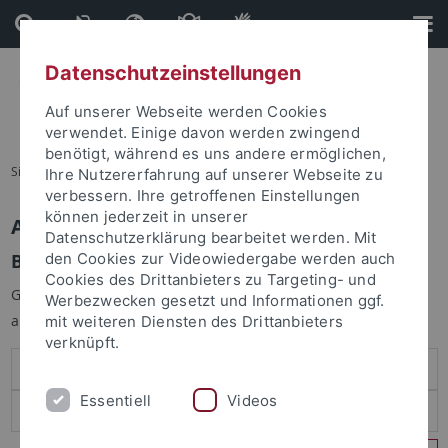
Direkt
Direkt
zum
zur
Inhalt
Fußleiste
Datenschutzeinstellungen
Auf unserer Webseite werden Cookies
verwendet. Einige davon werden zwingend
benötigt, während es uns andere ermöglichen,
Sie sind hier:
Startseite
Ihre Nutzererfahrung auf unserer Webseite zu
verbessern. Ihre getroffenen Einstellungen
können jederzeit in unserer
Anmelden
Datenschutzerklärung bearbeitet werden. Mit
Benutzeranmeldung
den Cookies zur Videowiedergabe werden auch
Cookies des Drittanbieters zu Targeting- und
Geben Sie Ihren Benutzernamen und Ihr Passwort an um sich
Werbezwecken gesetzt und Informationen ggf.
anzumelden:
mit weiteren Diensten des Drittanbieters
verknüpft.
Essentiell
Videos