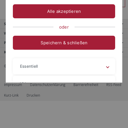
Anmelden
Alle akzeptieren
Service
oder
Weitere Angebote
Speichern & schließen
Portale
Kontaktinfo
© 2026 Eberhard Karls Universität Tübingen, Tübingen
Essentiell
Videos
Impressum
Datenschutzerklärung
Barrierefreiheit
RSS-Feed
Kurz-Link
Drucken
Impressum
Datenschutzerklärung