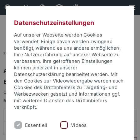
Direkt
Direkt
zum
zur
Inhalt
Fußleiste
Datenschutzeinstellungen
Auf unserer Webseite werden Cookies
verwendet. Einige davon werden zwingend
benötigt, während es uns andere ermöglichen,
Sie sind hier:
Startseite
Ihre Nutzererfahrung auf unserer Webseite zu
verbessern. Ihre getroffenen Einstellungen
können jederzeit in unserer
Anmelden
Datenschutzerklärung bearbeitet werden. Mit
Benutzeranmeldung
den Cookies zur Videowiedergabe werden auch
Cookies des Drittanbieters zu Targeting- und
Geben Sie Ihren Benutzernamen und Ihr Passwort an um sich
Werbezwecken gesetzt und Informationen ggf.
anzumelden:
mit weiteren Diensten des Drittanbieters
verknüpft.
Essentiell
Videos