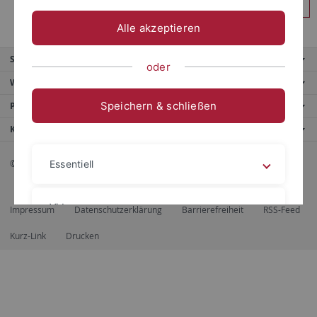
Anmelden
Alle akzeptieren
Service
oder
Weitere Angebote
Speichern & schließen
Portale
Kontaktinfo
© 2026 Eberhard Karls Universität Tübingen, Tübingen
Essentiell
Videos
Impressum
Datenschutzerklärung
Barrierefreiheit
RSS-Feed
Kurz-Link
Drucken
Impressum
Datenschutzerklärung