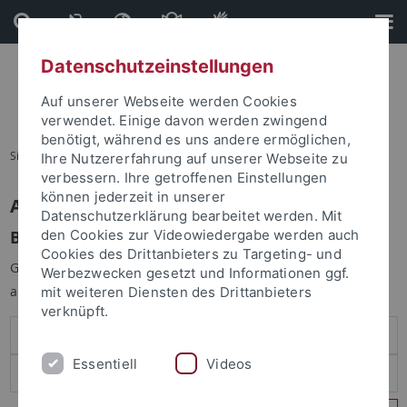
Direkt
Direkt
zum
zur
Inhalt
Fußleiste
Datenschutzeinstellungen
Auf unserer Webseite werden Cookies
verwendet. Einige davon werden zwingend
benötigt, während es uns andere ermöglichen,
Sie sind hier:
Startseite
Ihre Nutzererfahrung auf unserer Webseite zu
verbessern. Ihre getroffenen Einstellungen
können jederzeit in unserer
Anmelden
Datenschutzerklärung bearbeitet werden. Mit
Benutzeranmeldung
den Cookies zur Videowiedergabe werden auch
Cookies des Drittanbieters zu Targeting- und
Geben Sie Ihren Benutzernamen und Ihr Passwort an um sich
Werbezwecken gesetzt und Informationen ggf.
anzumelden:
mit weiteren Diensten des Drittanbieters
verknüpft.
Essentiell
Videos