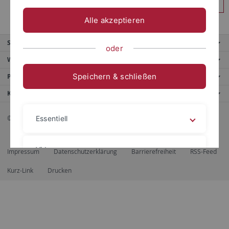
Anmelden
Alle akzeptieren
Service
oder
Weitere Angebote
Speichern & schließen
Portale
Kontaktinfo
© 2026 Eberhard Karls Universität Tübingen, Tübingen
Essentiell
Videos
Impressum
Datenschutzerklärung
Barrierefreiheit
RSS-Feed
Kurz-Link
Drucken
Impressum
Datenschutzerklärung