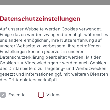
RACHE
UNI A-Z
KONTAKT
SUC
Datenschutzeinstellungen
Auf unserer Webseite werden Cookies verwendet.
Einige davon werden zwingend benötigt, während es
uns andere ermöglichen, Ihre Nutzererfahrung auf
unserer Webseite zu verbessern. Ihre getroffenen
TUDIUM
Einstellungen können jederzeit in unserer
FORSCHUNG
EINRICHTUNGE
Datenschutzerklärung bearbeitet werden. Mit den
Cookies zur Videowiedergabe werden auch Cookies
des Drittanbieters zu Targeting- und Werbezwecken
gesetzt und Informationen ggf. mit weiteren Diensten
des Drittanbieters verknüpft.
Essentiell
Videos
t an um sich anzumelden: