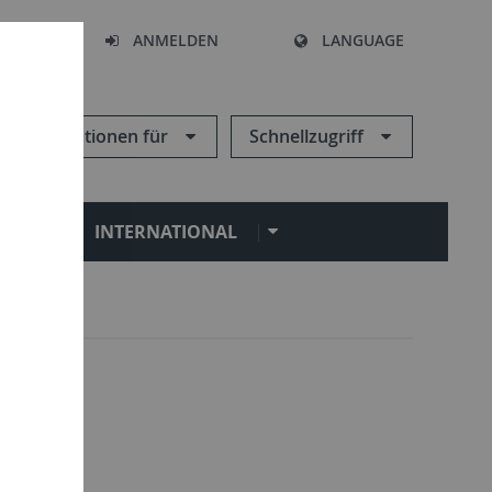
HEN
ANMELDEN
LANGUAGE
Informationen für
Schnellzugriff
N
INTERNATIONAL