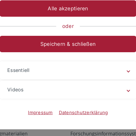
Alle akzeptieren
oder
Speichern & schließen
Essentiell
Videos
Angebote
Portale
zustand Netzwerk
ALMA
Impressum
Datenschutzerklärung
gen
Exchange Mail (OWA)
zmaterialien
Forschungsinformationssyst