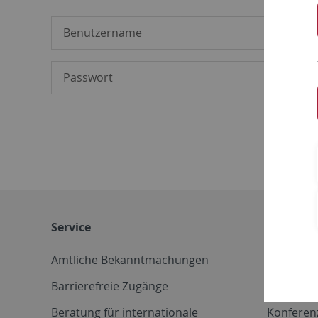
Service
Weitere 
Amtliche Bekanntmachungen
Betriebs
Barrierefreie Zugänge
CD-Vorla
Beratung für internationale
Konferen