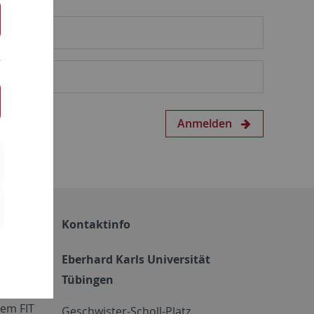
Anmelden
Kontaktinfo
Eberhard Karls Universität
Tübingen
em FIT
Geschwister-Scholl-Platz