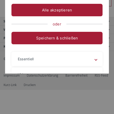
Anmelden
Alle akzeptieren
Service
oder
Weitere Angebote
Speichern & schließen
Portale
Kontaktinfo
© 2026 Eberhard Karls Universität Tübingen, Tübingen
Essentiell
Videos
Impressum
Datenschutzerklärung
Barrierefreiheit
RSS-Feed
Kurz-Link
Drucken
Impressum
Datenschutzerklärung