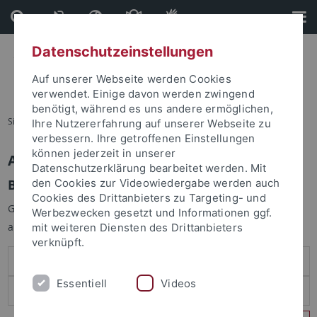
Direkt
Direkt
zum
zur
Inhalt
Fußleiste
Datenschutzeinstellungen
Auf unserer Webseite werden Cookies
verwendet. Einige davon werden zwingend
benötigt, während es uns andere ermöglichen,
Sie sind hier:
Startseite
Ihre Nutzererfahrung auf unserer Webseite zu
verbessern. Ihre getroffenen Einstellungen
können jederzeit in unserer
Anmelden
Datenschutzerklärung bearbeitet werden. Mit
Benutzeranmeldung
den Cookies zur Videowiedergabe werden auch
Cookies des Drittanbieters zu Targeting- und
Geben Sie Ihren Benutzernamen und Ihr Passwort an um sich
Werbezwecken gesetzt und Informationen ggf.
anzumelden:
mit weiteren Diensten des Drittanbieters
verknüpft.
Essentiell
Videos