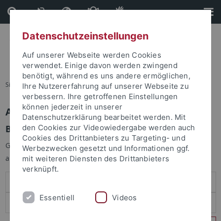
Direkt
Direkt
zum
zur
Inhalt
Fußleiste
Datenschutzeinstellungen
Auf unserer Webseite werden Cookies
verwendet. Einige davon werden zwingend
benötigt, während es uns andere ermöglichen,
Sie sind hier:
Startseite
Ihre Nutzererfahrung auf unserer Webseite zu
verbessern. Ihre getroffenen Einstellungen
können jederzeit in unserer
Anmelden
Datenschutzerklärung bearbeitet werden. Mit
Benutzeranmeldung
den Cookies zur Videowiedergabe werden auch
Cookies des Drittanbieters zu Targeting- und
Geben Sie Ihren Benutzernamen und Ihr Passwort an um sich
Werbezwecken gesetzt und Informationen ggf.
anzumelden:
mit weiteren Diensten des Drittanbieters
verknüpft.
Essentiell
Videos