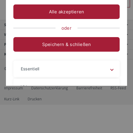
Anmelden
Alle akzeptieren
Service
oder
Weitere Angebote
Speichern & schließen
Portale
Kontaktinfo
© 2026 Eberhard Karls Universität Tübingen, Tübingen
Essentiell
Videos
Impressum
Datenschutzerklärung
Barrierefreiheit
RSS-Feed
Kurz-Link
Drucken
Impressum
Datenschutzerklärung