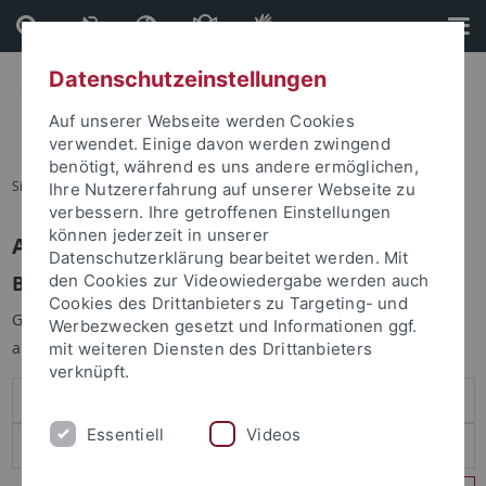
Direkt
Direkt
zum
zur
Inhalt
Fußleiste
Datenschutzeinstellungen
Auf unserer Webseite werden Cookies
verwendet. Einige davon werden zwingend
benötigt, während es uns andere ermöglichen,
Sie sind hier:
Startseite
Ihre Nutzererfahrung auf unserer Webseite zu
verbessern. Ihre getroffenen Einstellungen
können jederzeit in unserer
Anmelden
Datenschutzerklärung bearbeitet werden. Mit
Benutzeranmeldung
den Cookies zur Videowiedergabe werden auch
Cookies des Drittanbieters zu Targeting- und
Geben Sie Ihren Benutzernamen und Ihr Passwort an um sich
Werbezwecken gesetzt und Informationen ggf.
anzumelden:
mit weiteren Diensten des Drittanbieters
verknüpft.
Essentiell
Videos