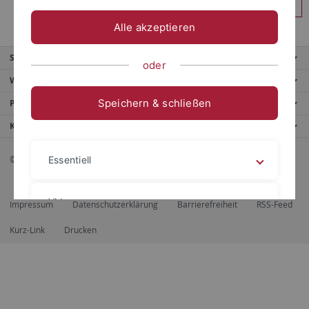
Anmelden
Alle akzeptieren
Service
oder
Weitere Angebote
Speichern & schließen
Portale
Kontaktinfo
© 2026 Eberhard Karls Universität Tübingen, Tübingen
Essentiell
Videos
Impressum
Datenschutzerklärung
Barrierefreiheit
RSS-Feed
Kurz-Link
Drucken
Impressum
Datenschutzerklärung