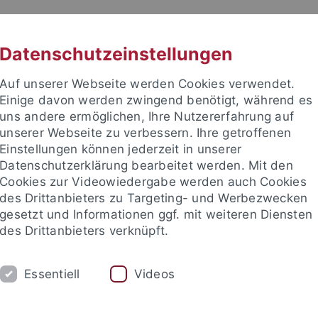
RACHE
UNI A-Z
KONTAKT
SUC
Datenschutzeinstellungen
Auf unserer Webseite werden Cookies verwendet.
Einige davon werden zwingend benötigt, während es
uns andere ermöglichen, Ihre Nutzererfahrung auf
unserer Webseite zu verbessern. Ihre getroffenen
TUDIUM
Einstellungen können jederzeit in unserer
FORSCHUNG
EINRICHTUNGE
Datenschutzerklärung bearbeitet werden. Mit den
Cookies zur Videowiedergabe werden auch Cookies
des Drittanbieters zu Targeting- und Werbezwecken
gesetzt und Informationen ggf. mit weiteren Diensten
des Drittanbieters verknüpft.
Essentiell
Videos
t an um sich anzumelden: