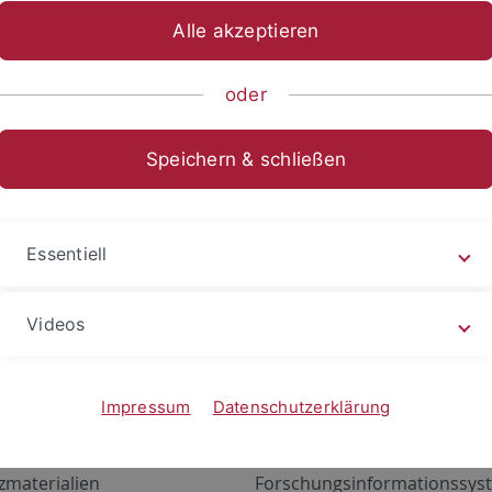
Alle akzeptieren
oder
Speichern & schließen
Essentiell
Videos
Angebote
Portale
zustand Netzwerk
ALMA
Impressum
Datenschutzerklärung
gen
Exchange Mail (OWA)
zmaterialien
Forschungsinformationssyst