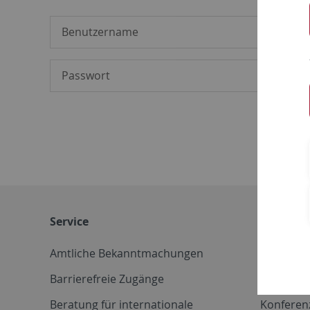
Service
Weitere 
Amtliche Bekanntmachungen
Betriebs
Barrierefreie Zugänge
CD-Vorla
Beratung für internationale
Konferen