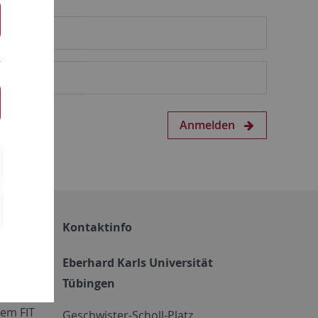
Anmelden
Kontaktinfo
Eberhard Karls Universität
Tübingen
em FIT
Geschwister-Scholl-Platz