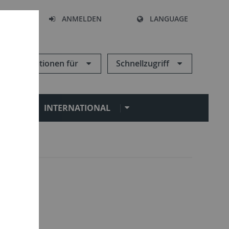
HEN
ANMELDEN
LANGUAGE
Informationen für
Schnellzugriff
N
INTERNATIONAL