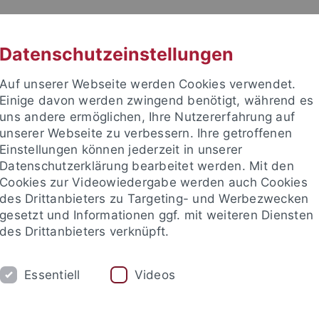
RACHE
UNI A-Z
KONTAKT
SUC
Datenschutzeinstellungen
Auf unserer Webseite werden Cookies verwendet.
Einige davon werden zwingend benötigt, während es
uns andere ermöglichen, Ihre Nutzererfahrung auf
unserer Webseite zu verbessern. Ihre getroffenen
TUDIUM
Einstellungen können jederzeit in unserer
FORSCHUNG
EINRICHTUNGE
Datenschutzerklärung bearbeitet werden. Mit den
Cookies zur Videowiedergabe werden auch Cookies
des Drittanbieters zu Targeting- und Werbezwecken
gesetzt und Informationen ggf. mit weiteren Diensten
des Drittanbieters verknüpft.
Essentiell
Videos
t an um sich anzumelden: