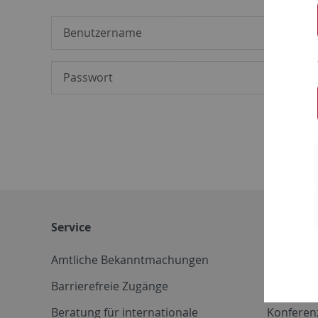
Service
Weitere 
Amtliche Bekanntmachungen
Betriebs
Barrierefreie Zugänge
CD-Vorla
Beratung für internationale
Konferen