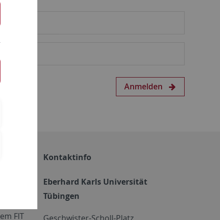
Anmelden
Kontaktinfo
Eberhard Karls Universität
Tübingen
em FIT
Geschwister-Scholl-Platz