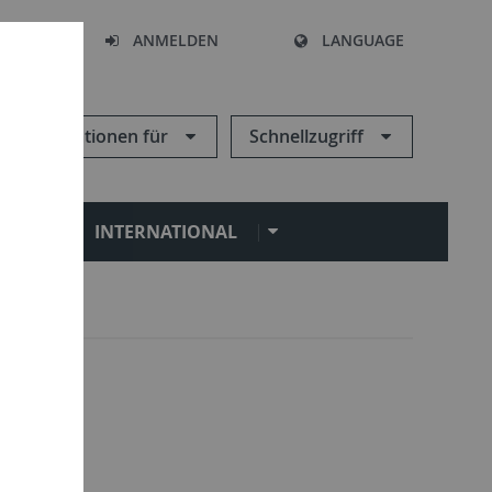
HEN
ANMELDEN
LANGUAGE
Informationen für
Schnellzugriff
N
INTERNATIONAL