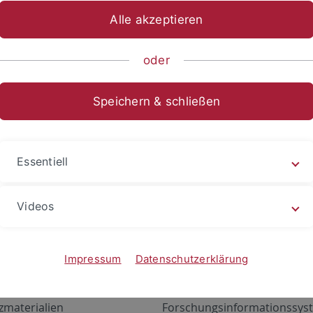
Alle akzeptieren
oder
Speichern & schließen
Essentiell
Videos
Angebote
Portale
zustand Netzwerk
ALMA
Impressum
Datenschutzerklärung
gen
Exchange Mail (OWA)
zmaterialien
Forschungsinformationssyst