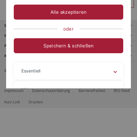
Anmelden
Alle akzeptieren
Service
oder
Weitere Angebote
Speichern & schließen
Portale
Kontaktinfo
© 2026 Eberhard Karls Universität Tübingen, Tübingen
Essentiell
Videos
Impressum
Datenschutzerklärung
Barrierefreiheit
RSS-Feed
Kurz-Link
Drucken
Impressum
Datenschutzerklärung