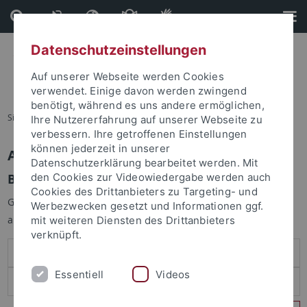
Direkt
Direkt
zum
zur
Inhalt
Fußleiste
Datenschutzeinstellungen
Auf unserer Webseite werden Cookies
verwendet. Einige davon werden zwingend
benötigt, während es uns andere ermöglichen,
Sie sind hier:
Startseite
Ihre Nutzererfahrung auf unserer Webseite zu
verbessern. Ihre getroffenen Einstellungen
können jederzeit in unserer
Anmelden
Datenschutzerklärung bearbeitet werden. Mit
Benutzeranmeldung
den Cookies zur Videowiedergabe werden auch
Cookies des Drittanbieters zu Targeting- und
Geben Sie Ihren Benutzernamen und Ihr Passwort an um sich
Werbezwecken gesetzt und Informationen ggf.
anzumelden:
mit weiteren Diensten des Drittanbieters
verknüpft.
Essentiell
Videos