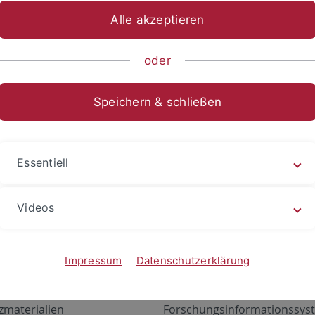
Alle akzeptieren
oder
Speichern & schließen
Essentiell
Videos
Angebote
Portale
zustand Netzwerk
ALMA
Impressum
Datenschutzerklärung
gen
Exchange Mail (OWA)
zmaterialien
Forschungsinformationssyst