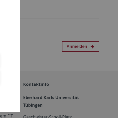
Anmelden
Kontaktinfo
Eberhard Karls Universität
Tübingen
em FIT
Geschwister-Scholl-Platz