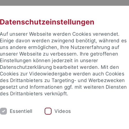
RACHE
UNI A-Z
KONTAKT
SUC
Datenschutzeinstellungen
Auf unserer Webseite werden Cookies verwendet.
Einige davon werden zwingend benötigt, während es
uns andere ermöglichen, Ihre Nutzererfahrung auf
unserer Webseite zu verbessern. Ihre getroffenen
TUDIUM
Einstellungen können jederzeit in unserer
FORSCHUNG
EINRICHTUNGE
Datenschutzerklärung bearbeitet werden. Mit den
Cookies zur Videowiedergabe werden auch Cookies
des Drittanbieters zu Targeting- und Werbezwecken
gesetzt und Informationen ggf. mit weiteren Diensten
des Drittanbieters verknüpft.
Essentiell
Videos
t an um sich anzumelden: