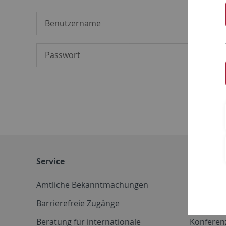
Service
Weitere 
Amtliche Bekanntmachungen
Betriebs
Barrierefreie Zugänge
CD-Vorla
Beratung für internationale
Konferen