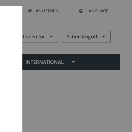
HEN
ANMELDEN
LANGUAGE
Informationen für
Schnellzugriff
N
INTERNATIONAL