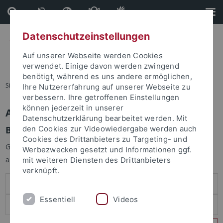
Direkt
Direkt
zum
zur
Inhalt
Fußleiste
Datenschutzeinstellungen
Auf unserer Webseite werden Cookies
verwendet. Einige davon werden zwingend
benötigt, während es uns andere ermöglichen,
Sie sind hier:
Startseite
Ihre Nutzererfahrung auf unserer Webseite zu
verbessern. Ihre getroffenen Einstellungen
können jederzeit in unserer
Anmelden
Datenschutzerklärung bearbeitet werden. Mit
Benutzeranmeldung
den Cookies zur Videowiedergabe werden auch
Cookies des Drittanbieters zu Targeting- und
Geben Sie Ihren Benutzernamen und Ihr Passwort an um sich
Werbezwecken gesetzt und Informationen ggf.
anzumelden:
mit weiteren Diensten des Drittanbieters
verknüpft.
Essentiell
Videos