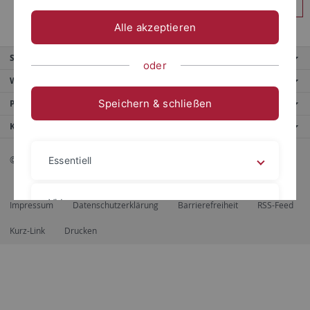
Anmelden
Alle akzeptieren
Service
oder
Weitere Angebote
Speichern & schließen
Portale
Kontaktinfo
© 2026 Eberhard Karls Universität Tübingen, Tübingen
Essentiell
Videos
Impressum
Datenschutzerklärung
Barrierefreiheit
RSS-Feed
Kurz-Link
Drucken
Impressum
Datenschutzerklärung