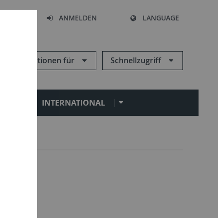
HEN
ANMELDEN
LANGUAGE
Informationen für
Schnellzugriff
N
INTERNATIONAL