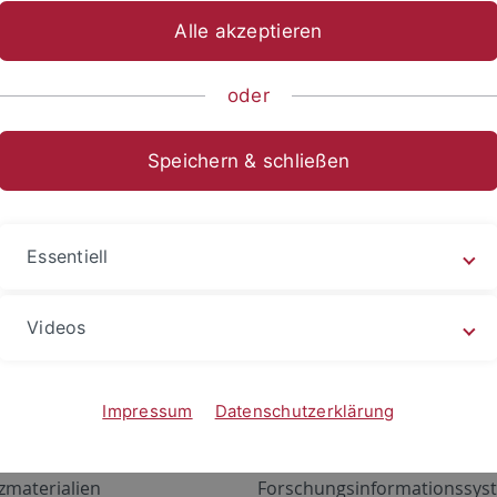
Alle akzeptieren
oder
Speichern & schließen
Essentiell
Videos
Angebote
Portale
zustand Netzwerk
ALMA
Impressum
Datenschutzerklärung
gen
Exchange Mail (OWA)
zmaterialien
Forschungsinformationssyst