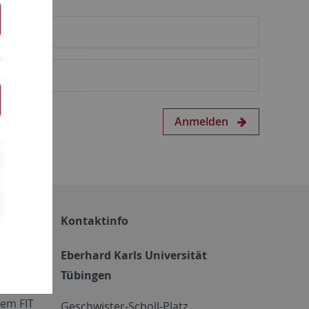
Anmelden
Kontaktinfo
Eberhard Karls Universität
Tübingen
em FIT
Geschwister-Scholl-Platz