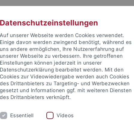
RACHE
UNI A-Z
KONTAKT
SUC
Datenschutzeinstellungen
Auf unserer Webseite werden Cookies verwendet.
Einige davon werden zwingend benötigt, während es
uns andere ermöglichen, Ihre Nutzererfahrung auf
unserer Webseite zu verbessern. Ihre getroffenen
TUDIUM
Einstellungen können jederzeit in unserer
FORSCHUNG
EINRICHTUNGE
Datenschutzerklärung bearbeitet werden. Mit den
Cookies zur Videowiedergabe werden auch Cookies
des Drittanbieters zu Targeting- und Werbezwecken
gesetzt und Informationen ggf. mit weiteren Diensten
des Drittanbieters verknüpft.
Essentiell
Videos
t an um sich anzumelden: