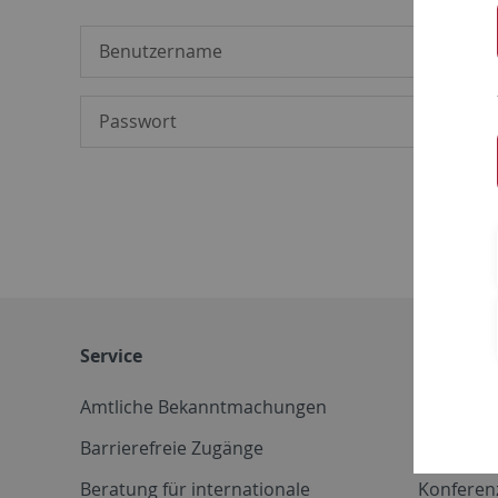
Service
Weitere 
Amtliche Bekanntmachungen
Betriebs
Barrierefreie Zugänge
CD-Vorla
Beratung für internationale
Konferen