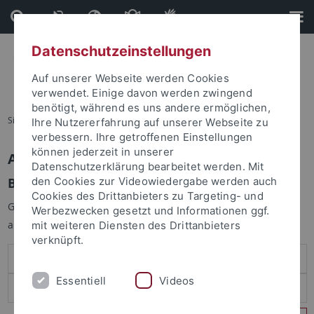
Direkt
Direkt
zum
zur
Inhalt
Fußleiste
Datenschutzeinstellungen
Auf unserer Webseite werden Cookies
verwendet. Einige davon werden zwingend
benötigt, während es uns andere ermöglichen,
Sie sind hier:
Startseite
Ihre Nutzererfahrung auf unserer Webseite zu
verbessern. Ihre getroffenen Einstellungen
können jederzeit in unserer
Anmelden
Datenschutzerklärung bearbeitet werden. Mit
Benutzeranmeldung
den Cookies zur Videowiedergabe werden auch
Cookies des Drittanbieters zu Targeting- und
Geben Sie Ihren Benutzernamen und Ihr Passwort an um sich
Werbezwecken gesetzt und Informationen ggf.
anzumelden:
mit weiteren Diensten des Drittanbieters
verknüpft.
Essentiell
Videos