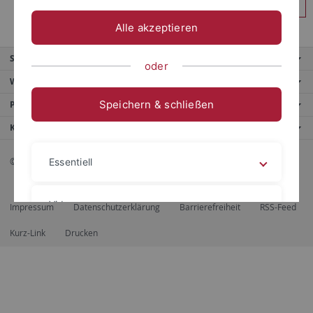
Anmelden
Alle akzeptieren
Service
oder
Weitere Angebote
Speichern & schließen
Portale
Kontaktinfo
© 2026 Eberhard Karls Universität Tübingen, Tübingen
Essentiell
Videos
Impressum
Datenschutzerklärung
Barrierefreiheit
RSS-Feed
Kurz-Link
Drucken
Impressum
Datenschutzerklärung