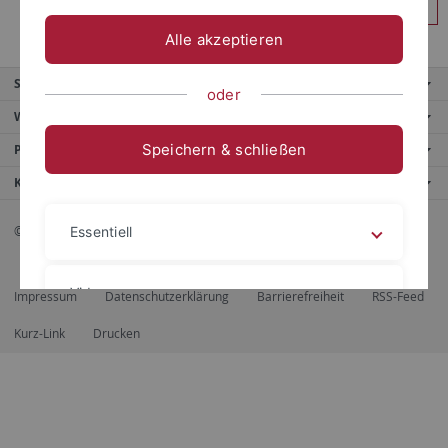
Anmelden
Alle akzeptieren
Service
oder
Weitere Angebote
Speichern & schließen
Portale
Kontaktinfo
© 2026 Eberhard Karls Universität Tübingen, Tübingen
Essentiell
Videos
Impressum
Datenschutzerklärung
Barrierefreiheit
RSS-Feed
Kurz-Link
Drucken
Impressum
Datenschutzerklärung