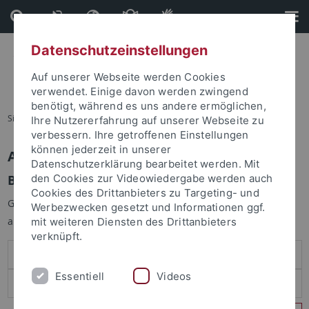
Direkt
Direkt
zum
zur
Inhalt
Fußleiste
Datenschutzeinstellungen
Auf unserer Webseite werden Cookies
verwendet. Einige davon werden zwingend
benötigt, während es uns andere ermöglichen,
Sie sind hier:
Startseite
Ihre Nutzererfahrung auf unserer Webseite zu
verbessern. Ihre getroffenen Einstellungen
können jederzeit in unserer
Anmelden
Datenschutzerklärung bearbeitet werden. Mit
Benutzeranmeldung
den Cookies zur Videowiedergabe werden auch
Cookies des Drittanbieters zu Targeting- und
Geben Sie Ihren Benutzernamen und Ihr Passwort an um sich
Werbezwecken gesetzt und Informationen ggf.
anzumelden:
mit weiteren Diensten des Drittanbieters
verknüpft.
Essentiell
Videos