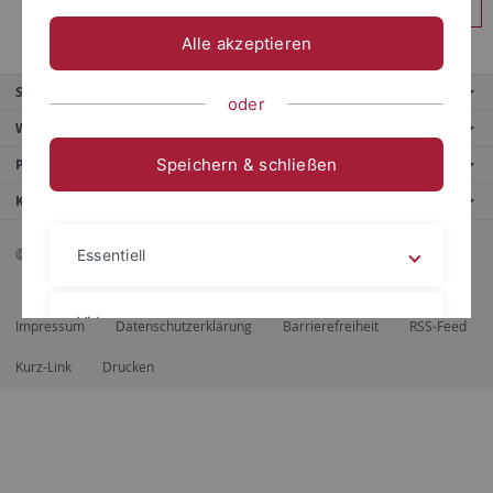
Anmelden
Alle akzeptieren
Service
oder
Weitere Angebote
Speichern & schließen
Portale
Kontaktinfo
© 2026 Eberhard Karls Universität Tübingen, Tübingen
Essentiell
Videos
Impressum
Datenschutzerklärung
Barrierefreiheit
RSS-Feed
Kurz-Link
Drucken
Impressum
Datenschutzerklärung