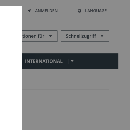
HEN
ANMELDEN
LANGUAGE
Informationen für
Schnellzugriff
N
INTERNATIONAL