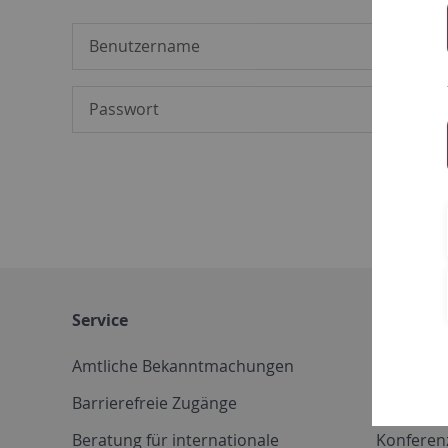
Service
Weitere 
Amtliche Bekanntmachungen
Betriebs
Barrierefreie Zugänge
CD-Vorla
Beratung für internationale
Konferen