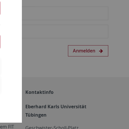
Anmelden
Kontaktinfo
Eberhard Karls Universität
Tübingen
em FIT
Geschwister-Scholl-Platz