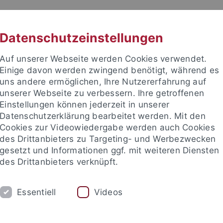
RACHE
UNI A-Z
KONTAKT
SUC
Datenschutzeinstellungen
Auf unserer Webseite werden Cookies verwendet.
Einige davon werden zwingend benötigt, während es
uns andere ermöglichen, Ihre Nutzererfahrung auf
unserer Webseite zu verbessern. Ihre getroffenen
TUDIUM
Einstellungen können jederzeit in unserer
FORSCHUNG
EINRICHTUNGE
Datenschutzerklärung bearbeitet werden. Mit den
Cookies zur Videowiedergabe werden auch Cookies
des Drittanbieters zu Targeting- und Werbezwecken
gesetzt und Informationen ggf. mit weiteren Diensten
des Drittanbieters verknüpft.
Essentiell
Videos
t an um sich anzumelden: