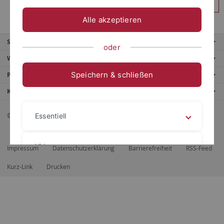
Anmelden
Alle akzeptieren
Service
oder
Weitere Angebote
Speichern & schließen
Portale
Kontaktinfo
© 2026 Eberhard Karls Universität Tübingen, Tübingen
Essentiell
Videos
Impressum
Datenschutzerklärung
Barrierefreiheit
RSS-Feed
Kurz-Link
Drucken
Impressum
Datenschutzerklärung