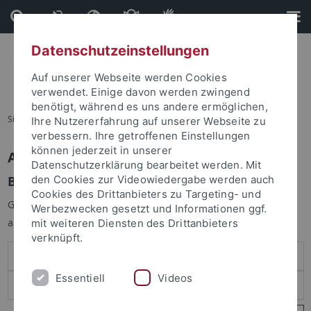
Direkt
Direkt
zum
zur
Inhalt
Fußleiste
Datenschutzeinstellungen
Auf unserer Webseite werden Cookies
verwendet. Einige davon werden zwingend
benötigt, während es uns andere ermöglichen,
Sie sind hier:
Startseite
Ihre Nutzererfahrung auf unserer Webseite zu
verbessern. Ihre getroffenen Einstellungen
können jederzeit in unserer
Anmelden
Datenschutzerklärung bearbeitet werden. Mit
Benutzeranmeldung
den Cookies zur Videowiedergabe werden auch
Cookies des Drittanbieters zu Targeting- und
Geben Sie Ihren Benutzernamen und Ihr Passwort an um sich
Werbezwecken gesetzt und Informationen ggf.
anzumelden:
mit weiteren Diensten des Drittanbieters
verknüpft.
Essentiell
Videos