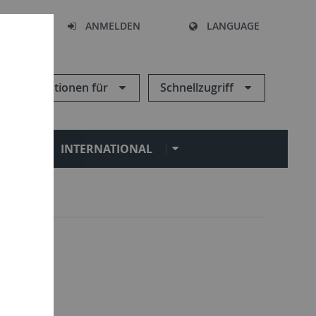
HEN
ANMELDEN
LANGUAGE
Informationen für
Schnellzugriff
N
INTERNATIONAL