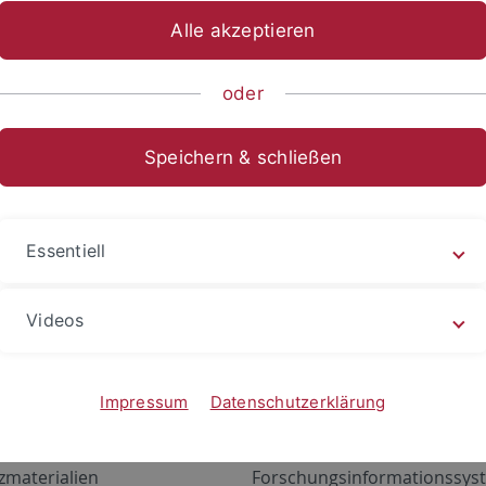
Alle akzeptieren
oder
Speichern & schließen
Essentiell
Videos
Angebote
Portale
zustand Netzwerk
ALMA
Impressum
Datenschutzerklärung
gen
Exchange Mail (OWA)
zmaterialien
Forschungsinformationssyst