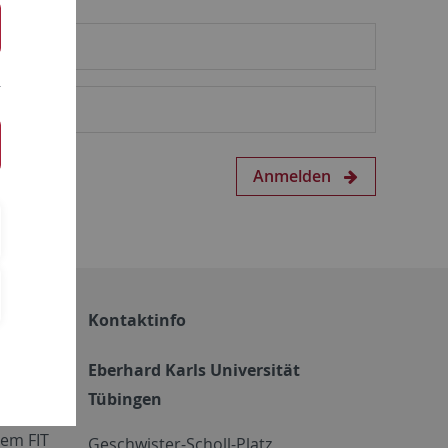
Anmelden
Kontaktinfo
Eberhard Karls Universität
Tübingen
em FIT
Geschwister-Scholl-Platz