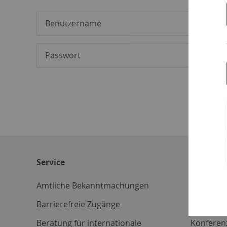
Service
Weitere 
Amtliche Bekanntmachungen
Betriebs
Barrierefreie Zugänge
CD-Vorla
Beratung für internationale
Konferen