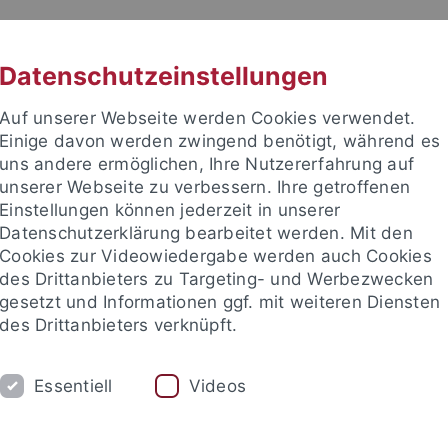
RACHE
UNI A-Z
KONTAKT
SUC
Datenschutzeinstellungen
Auf unserer Webseite werden Cookies verwendet.
Einige davon werden zwingend benötigt, während es
uns andere ermöglichen, Ihre Nutzererfahrung auf
unserer Webseite zu verbessern. Ihre getroffenen
TUDIUM
Einstellungen können jederzeit in unserer
FORSCHUNG
EINRICHTUNGE
Datenschutzerklärung bearbeitet werden. Mit den
Cookies zur Videowiedergabe werden auch Cookies
des Drittanbieters zu Targeting- und Werbezwecken
gesetzt und Informationen ggf. mit weiteren Diensten
des Drittanbieters verknüpft.
Essentiell
Videos
t an um sich anzumelden: