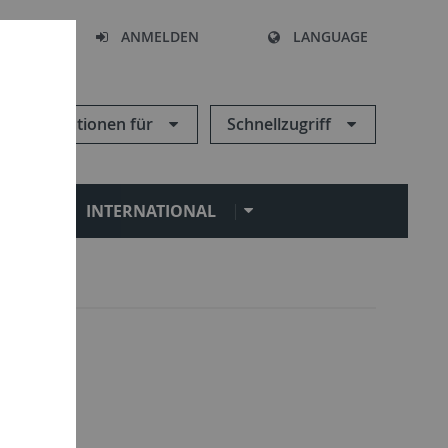
HEN
ANMELDEN
LANGUAGE
Informationen für
Schnellzugriff
N
INTERNATIONAL