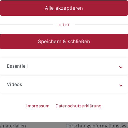
Alle akzeptieren
oder
Speichern & schließen
Essentiell
Videos
Angebote
Portale
zustand Netzwerk
ALMA
Impressum
Datenschutzerklärung
gen
Exchange Mail (OWA)
zmaterialien
Forschungsinformationssyst