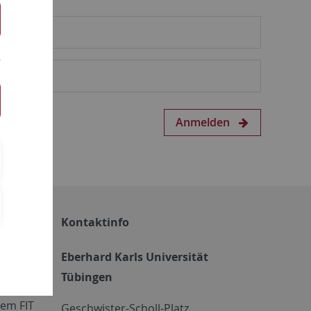
Anmelden
Kontaktinfo
Eberhard Karls Universität
Tübingen
em FIT
Geschwister-Scholl-Platz