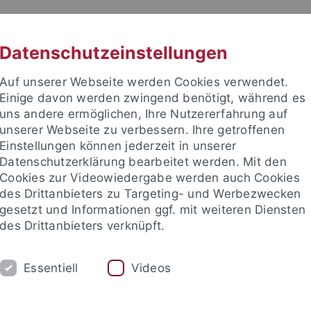
RACHE
UNI A-Z
KONTAKT
SUC
Datenschutzeinstellungen
Auf unserer Webseite werden Cookies verwendet.
Einige davon werden zwingend benötigt, während es
uns andere ermöglichen, Ihre Nutzererfahrung auf
unserer Webseite zu verbessern. Ihre getroffenen
TUDIUM
Einstellungen können jederzeit in unserer
FORSCHUNG
EINRICHTUNGE
Datenschutzerklärung bearbeitet werden. Mit den
Cookies zur Videowiedergabe werden auch Cookies
des Drittanbieters zu Targeting- und Werbezwecken
gesetzt und Informationen ggf. mit weiteren Diensten
des Drittanbieters verknüpft.
Essentiell
Videos
t an um sich anzumelden: