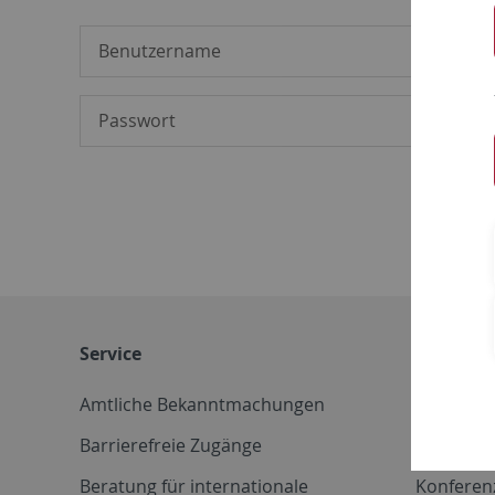
Service
Weitere 
Amtliche Bekanntmachungen
Betriebs
Barrierefreie Zugänge
CD-Vorla
Beratung für internationale
Konferen