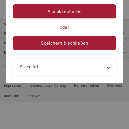
Anmelden
Alle akzeptieren
Service
oder
Weitere Angebote
Speichern & schließen
Portale
Kontaktinfo
© 2026 Eberhard Karls Universität Tübingen, Tübingen
Essentiell
Videos
Impressum
Datenschutzerklärung
Barrierefreiheit
RSS-Feed
Kurz-Link
Drucken
Impressum
Datenschutzerklärung