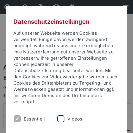
Direkt
Direkt
zum
zur
Inhalt
Fußleiste
Datenschutzeinstellungen
Auf unserer Webseite werden Cookies
verwendet. Einige davon werden zwingend
benötigt, während es uns andere ermöglichen,
Sie sind hier:
Startseite
Ihre Nutzererfahrung auf unserer Webseite zu
verbessern. Ihre getroffenen Einstellungen
können jederzeit in unserer
Anmelden
Datenschutzerklärung bearbeitet werden. Mit
Benutzeranmeldung
den Cookies zur Videowiedergabe werden auch
Cookies des Drittanbieters zu Targeting- und
Geben Sie Ihren Benutzernamen und Ihr Passwort an um sich
Werbezwecken gesetzt und Informationen ggf.
anzumelden:
mit weiteren Diensten des Drittanbieters
verknüpft.
Essentiell
Videos