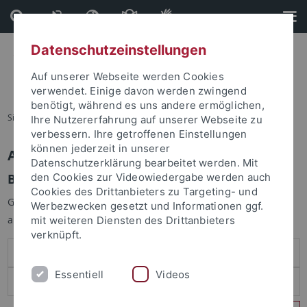
Direkt
Direkt
zum
zur
Inhalt
Fußleiste
Datenschutzeinstellungen
Auf unserer Webseite werden Cookies
verwendet. Einige davon werden zwingend
benötigt, während es uns andere ermöglichen,
Sie sind hier:
Startseite
Ihre Nutzererfahrung auf unserer Webseite zu
verbessern. Ihre getroffenen Einstellungen
können jederzeit in unserer
Anmelden
Datenschutzerklärung bearbeitet werden. Mit
Benutzeranmeldung
den Cookies zur Videowiedergabe werden auch
Cookies des Drittanbieters zu Targeting- und
Geben Sie Ihren Benutzernamen und Ihr Passwort an um sich
Werbezwecken gesetzt und Informationen ggf.
anzumelden:
mit weiteren Diensten des Drittanbieters
verknüpft.
Essentiell
Videos