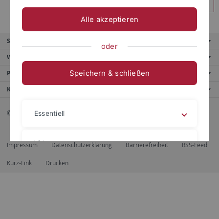
Anmelden
Alle akzeptieren
Service
oder
Weitere Angebote
Speichern & schließen
Portale
Kontaktinfo
© 2026 Eberhard Karls Universität Tübingen, Tübingen
Essentiell
Videos
Impressum
Datenschutzerklärung
Barrierefreiheit
RSS-Feed
Kurz-Link
Drucken
Impressum
Datenschutzerklärung