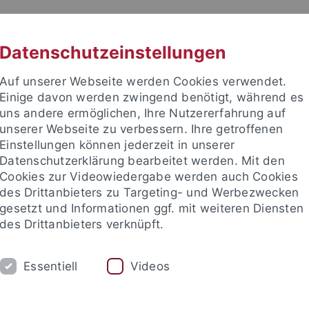
RACHE
UNI A-Z
KONTAKT
SUC
Datenschutzeinstellungen
Auf unserer Webseite werden Cookies verwendet.
Einige davon werden zwingend benötigt, während es
uns andere ermöglichen, Ihre Nutzererfahrung auf
unserer Webseite zu verbessern. Ihre getroffenen
TUDIUM
Einstellungen können jederzeit in unserer
FORSCHUNG
EINRICHTUNGE
Datenschutzerklärung bearbeitet werden. Mit den
Cookies zur Videowiedergabe werden auch Cookies
des Drittanbieters zu Targeting- und Werbezwecken
gesetzt und Informationen ggf. mit weiteren Diensten
des Drittanbieters verknüpft.
Essentiell
Videos
t an um sich anzumelden: