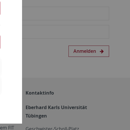
Anmelden
Kontaktinfo
Eberhard Karls Universität
Tübingen
em FIT
Geschwister-Scholl-Platz