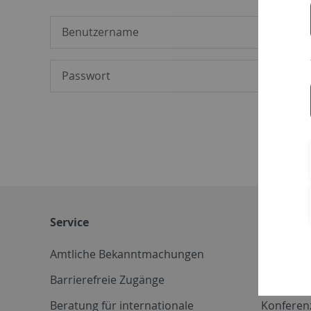
Service
Weitere 
Amtliche Bekanntmachungen
Betriebs
Barrierefreie Zugänge
CD-Vorla
Beratung für internationale
Konferen