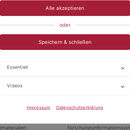
Alle akzeptieren
oder
Speichern & schließen
Essentiell
Videos
Angebote
Portale
zustand Netzwerk
ALMA
Impressum
Datenschutzerklärung
gen
Exchange Mail (OWA)
zmaterialien
Forschungsinformationssyst