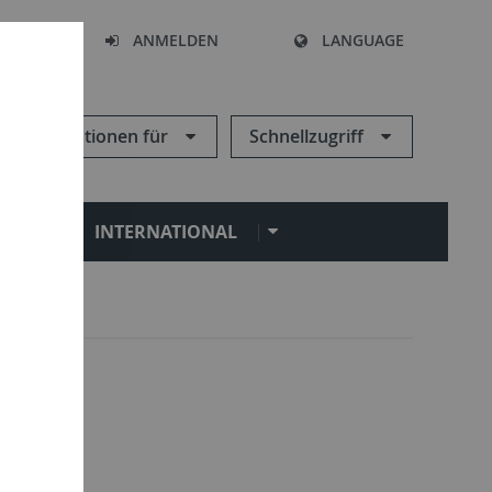
HEN
ANMELDEN
LANGUAGE
Informationen für
Schnellzugriff
N
INTERNATIONAL