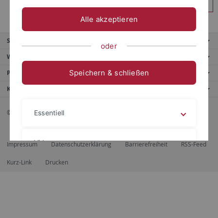
Anmelden
Alle akzeptieren
Service
oder
Weitere Angebote
Speichern & schließen
Portale
Kontaktinfo
© 2026 Eberhard Karls Universität Tübingen, Tübingen
Essentiell
Videos
Impressum
Datenschutzerklärung
Barrierefreiheit
RSS-Feed
Kurz-Link
Drucken
Impressum
Datenschutzerklärung