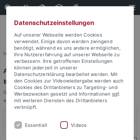
Direkt
Direkt
zum
zur
Inhalt
Fußleiste
Datenschutzeinstellungen
Auf unserer Webseite werden Cookies
verwendet. Einige davon werden zwingend
benötigt, während es uns andere ermöglichen,
Sie sind hier:
Startseite
Ihre Nutzererfahrung auf unserer Webseite zu
verbessern. Ihre getroffenen Einstellungen
können jederzeit in unserer
Anmelden
Datenschutzerklärung bearbeitet werden. Mit
Benutzeranmeldung
den Cookies zur Videowiedergabe werden auch
Cookies des Drittanbieters zu Targeting- und
Geben Sie Ihren Benutzernamen und Ihr Passwort an um sich
Werbezwecken gesetzt und Informationen ggf.
anzumelden:
mit weiteren Diensten des Drittanbieters
verknüpft.
Essentiell
Videos