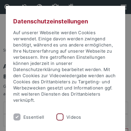
Direkt
Direkt
zum
zur
Inhalt
Fußleiste
Datenschutzeinstellungen
Auf unserer Webseite werden Cookies
verwendet. Einige davon werden zwingend
benötigt, während es uns andere ermöglichen,
Sie sind hier:
Startseite
Ihre Nutzererfahrung auf unserer Webseite zu
verbessern. Ihre getroffenen Einstellungen
können jederzeit in unserer
Anmelden
Datenschutzerklärung bearbeitet werden. Mit
Benutzeranmeldung
den Cookies zur Videowiedergabe werden auch
Cookies des Drittanbieters zu Targeting- und
Geben Sie Ihren Benutzernamen und Ihr Passwort an um sich
Werbezwecken gesetzt und Informationen ggf.
anzumelden:
mit weiteren Diensten des Drittanbieters
verknüpft.
Essentiell
Videos