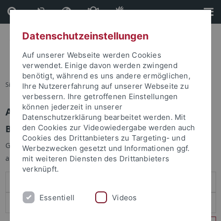
Direkt
Direkt
zum
zur
Inhalt
Fußleiste
Datenschutzeinstellungen
Auf unserer Webseite werden Cookies
verwendet. Einige davon werden zwingend
benötigt, während es uns andere ermöglichen,
Sie sind hier:
Startseite
Ihre Nutzererfahrung auf unserer Webseite zu
verbessern. Ihre getroffenen Einstellungen
können jederzeit in unserer
Anmelden
Datenschutzerklärung bearbeitet werden. Mit
Benutzeranmeldung
den Cookies zur Videowiedergabe werden auch
Cookies des Drittanbieters zu Targeting- und
Geben Sie Ihren Benutzernamen und Ihr Passwort an um sich
Werbezwecken gesetzt und Informationen ggf.
anzumelden:
mit weiteren Diensten des Drittanbieters
verknüpft.
Essentiell
Videos