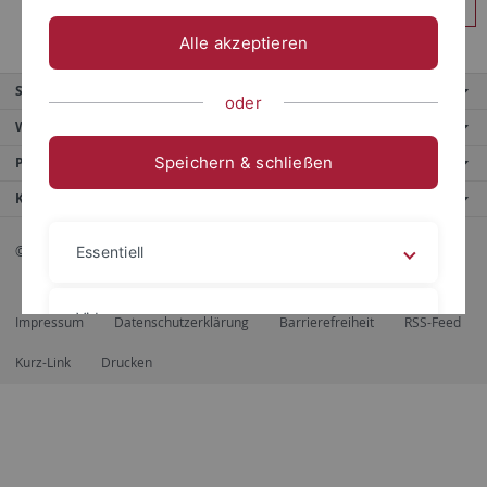
Anmelden
Alle akzeptieren
Service
oder
Weitere Angebote
Speichern & schließen
Portale
Kontaktinfo
© 2026 Eberhard Karls Universität Tübingen, Tübingen
Essentiell
Videos
Impressum
Datenschutzerklärung
Barrierefreiheit
RSS-Feed
Kurz-Link
Drucken
Impressum
Datenschutzerklärung