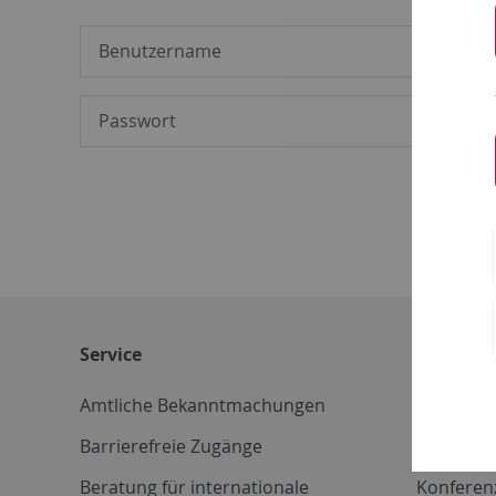
Service
Weitere 
Amtliche Bekanntmachungen
Betriebs
Barrierefreie Zugänge
CD-Vorla
Beratung für internationale
Konferen