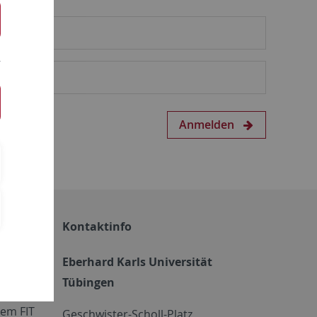
Anmelden
Kontaktinfo
Eberhard Karls Universität
Tübingen
em FIT
Geschwister-Scholl-Platz