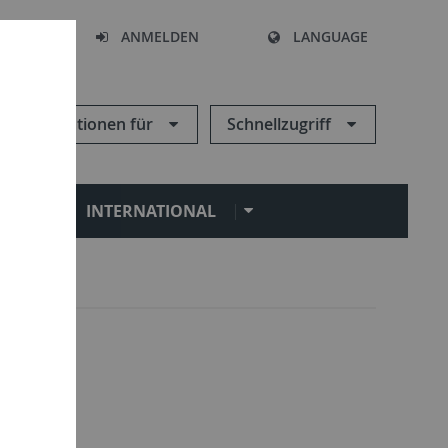
HEN
ANMELDEN
LANGUAGE
Informationen für
Schnellzugriff
N
INTERNATIONAL