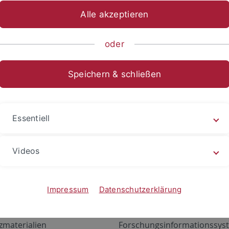
Alle akzeptieren
oder
Speichern & schließen
Essentiell
Videos
Angebote
Portale
zustand Netzwerk
ALMA
Impressum
Datenschutzerklärung
gen
Exchange Mail (OWA)
zmaterialien
Forschungsinformationssyst