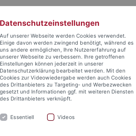
RACHE
UNI A-Z
KONTAKT
SUC
Datenschutzeinstellungen
Auf unserer Webseite werden Cookies verwendet.
Einige davon werden zwingend benötigt, während es
uns andere ermöglichen, Ihre Nutzererfahrung auf
unserer Webseite zu verbessern. Ihre getroffenen
TUDIUM
Einstellungen können jederzeit in unserer
FORSCHUNG
EINRICHTUNGE
Datenschutzerklärung bearbeitet werden. Mit den
Cookies zur Videowiedergabe werden auch Cookies
des Drittanbieters zu Targeting- und Werbezwecken
gesetzt und Informationen ggf. mit weiteren Diensten
des Drittanbieters verknüpft.
Essentiell
Videos
t an um sich anzumelden: