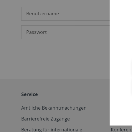
Service
Weitere 
Amtliche Bekanntmachungen
Betriebs
Barrierefreie Zugänge
CD-Vorla
Beratung für internationale
Konferen