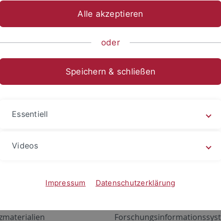
Alle akzeptieren
oder
Speichern & schließen
Essentiell
Videos
Angebote
Portale
zustand Netzwerk
ALMA
Impressum
Datenschutzerklärung
gen
Exchange Mail (OWA)
zmaterialien
Forschungsinformationssyst