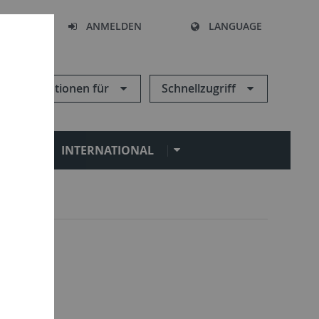
HEN
ANMELDEN
LANGUAGE
Informationen für
Schnellzugriff
N
INTERNATIONAL