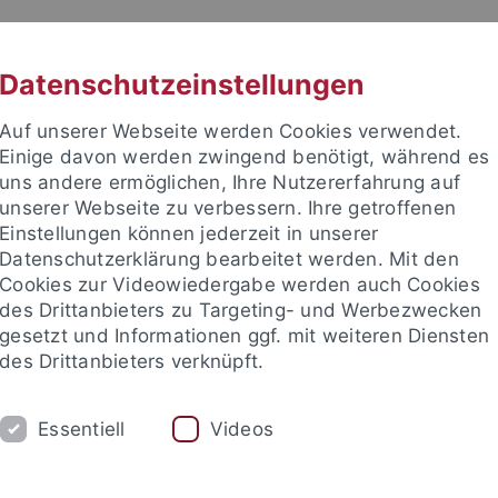
RACHE
UNI A-Z
KONTAKT
SUC
Datenschutzeinstellungen
Auf unserer Webseite werden Cookies verwendet.
Einige davon werden zwingend benötigt, während es
uns andere ermöglichen, Ihre Nutzererfahrung auf
unserer Webseite zu verbessern. Ihre getroffenen
TUDIUM
Einstellungen können jederzeit in unserer
FORSCHUNG
EINRICHTUNGE
Datenschutzerklärung bearbeitet werden. Mit den
Cookies zur Videowiedergabe werden auch Cookies
des Drittanbieters zu Targeting- und Werbezwecken
gesetzt und Informationen ggf. mit weiteren Diensten
des Drittanbieters verknüpft.
Essentiell
Videos
t an um sich anzumelden: