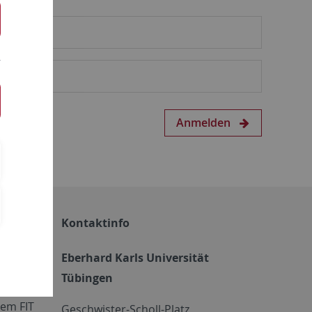
Anmelden
Kontaktinfo
Eberhard Karls Universität
Tübingen
em FIT
Geschwister-Scholl-Platz