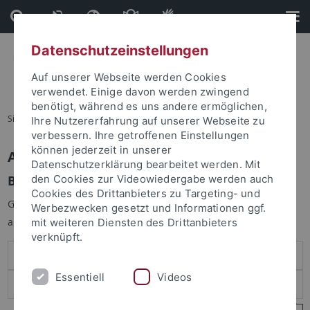
Direkt
Direkt
zum
zur
Inhalt
Fußleiste
Datenschutzeinstellungen
Auf unserer Webseite werden Cookies
verwendet. Einige davon werden zwingend
benötigt, während es uns andere ermöglichen,
Sie sind hier:
Startseite
Ihre Nutzererfahrung auf unserer Webseite zu
verbessern. Ihre getroffenen Einstellungen
können jederzeit in unserer
Anmelden
Datenschutzerklärung bearbeitet werden. Mit
Benutzeranmeldung
den Cookies zur Videowiedergabe werden auch
Cookies des Drittanbieters zu Targeting- und
Geben Sie Ihren Benutzernamen und Ihr Passwort an um sich
Werbezwecken gesetzt und Informationen ggf.
anzumelden:
mit weiteren Diensten des Drittanbieters
verknüpft.
Essentiell
Videos