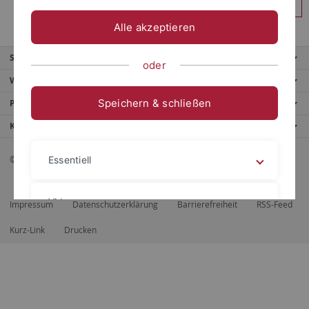
Anmelden
Alle akzeptieren
Service
oder
Weitere Angebote
Speichern & schließen
Portale
Kontaktinfo
© 2026 Eberhard Karls Universität Tübingen, Tübingen
Essentiell
Videos
Impressum
Datenschutzerklärung
Barrierefreiheit
RSS-Feed
Kurz-Link
Drucken
Impressum
Datenschutzerklärung