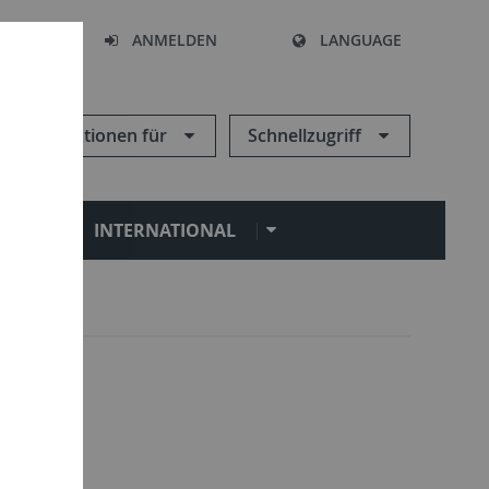
HEN
ANMELDEN
LANGUAGE
Informationen für
Schnellzugriff
N
INTERNATIONAL