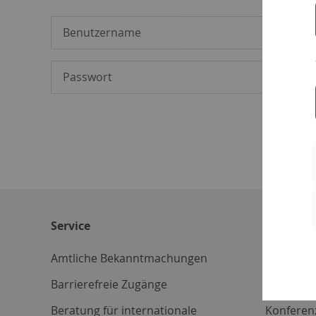
Service
Weitere 
Amtliche Bekanntmachungen
Betriebs
Barrierefreie Zugänge
CD-Vorla
Beratung für internationale
Konferen