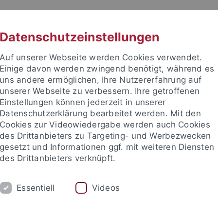
RACHE
UNI A-Z
KONTAKT
SUC
Datenschutzeinstellungen
Auf unserer Webseite werden Cookies verwendet.
Einige davon werden zwingend benötigt, während es
uns andere ermöglichen, Ihre Nutzererfahrung auf
unserer Webseite zu verbessern. Ihre getroffenen
TUDIUM
Einstellungen können jederzeit in unserer
FORSCHUNG
EINRICHTUNGE
Datenschutzerklärung bearbeitet werden. Mit den
Cookies zur Videowiedergabe werden auch Cookies
des Drittanbieters zu Targeting- und Werbezwecken
gesetzt und Informationen ggf. mit weiteren Diensten
des Drittanbieters verknüpft.
Essentiell
Videos
t an um sich anzumelden: