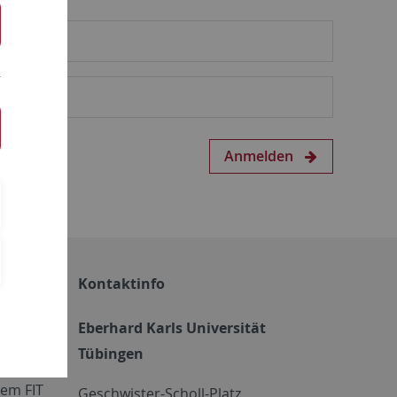
Anmelden
Kontaktinfo
Eberhard Karls Universität
Tübingen
em FIT
Geschwister-Scholl-Platz