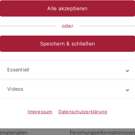
Alle akzeptieren
oder
Speichern & schließen
Essentiell
Videos
Angebote
Portale
zustand Netzwerk
ALMA
Impressum
Datenschutzerklärung
gen
Exchange Mail (OWA)
zmaterialien
Forschungsinformationssyst