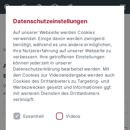
Direkt
Direkt
zum
zur
Inhalt
Fußleiste
Datenschutzeinstellungen
Auf unserer Webseite werden Cookies
verwendet. Einige davon werden zwingend
benötigt, während es uns andere ermöglichen,
Sie sind hier:
Startseite
Ihre Nutzererfahrung auf unserer Webseite zu
verbessern. Ihre getroffenen Einstellungen
können jederzeit in unserer
Anmelden
Datenschutzerklärung bearbeitet werden. Mit
Benutzeranmeldung
den Cookies zur Videowiedergabe werden auch
Cookies des Drittanbieters zu Targeting- und
Geben Sie Ihren Benutzernamen und Ihr Passwort an um sich
Werbezwecken gesetzt und Informationen ggf.
anzumelden:
mit weiteren Diensten des Drittanbieters
verknüpft.
Essentiell
Videos