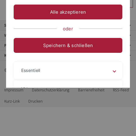
Anmelden
Alle akzeptieren
Service
oder
Weitere Angebote
Speichern & schließen
Portale
Kontaktinfo
© 2026 Eberhard Karls Universität Tübingen, Tübingen
Essentiell
Videos
Impressum
Datenschutzerklärung
Barrierefreiheit
RSS-Feed
Kurz-Link
Drucken
Impressum
Datenschutzerklärung