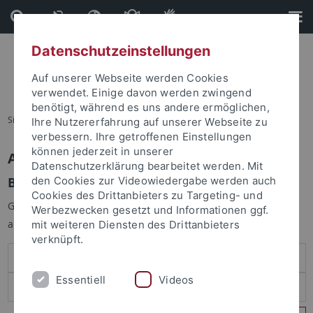
Direkt
Direkt
zum
zur
Inhalt
Fußleiste
Datenschutzeinstellungen
Auf unserer Webseite werden Cookies
verwendet. Einige davon werden zwingend
benötigt, während es uns andere ermöglichen,
Sie sind hier:
Startseite
Ihre Nutzererfahrung auf unserer Webseite zu
verbessern. Ihre getroffenen Einstellungen
können jederzeit in unserer
Anmelden
Datenschutzerklärung bearbeitet werden. Mit
Benutzeranmeldung
den Cookies zur Videowiedergabe werden auch
Cookies des Drittanbieters zu Targeting- und
Geben Sie Ihren Benutzernamen und Ihr Passwort an um sich
Werbezwecken gesetzt und Informationen ggf.
anzumelden:
mit weiteren Diensten des Drittanbieters
verknüpft.
Essentiell
Videos