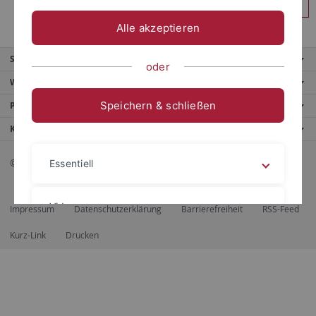
Anmelden
Alle akzeptieren
Service
oder
Weitere Angebote
Speichern & schließen
Portale
Kontaktinfo
© 2026 Eberhard Karls Universität Tübingen, Tübingen
Essentiell
Videos
Impressum
Datenschutzerklärung
Barrierefreiheit
RSS-Feed
Kurz-Link
Drucken
Impressum
Datenschutzerklärung