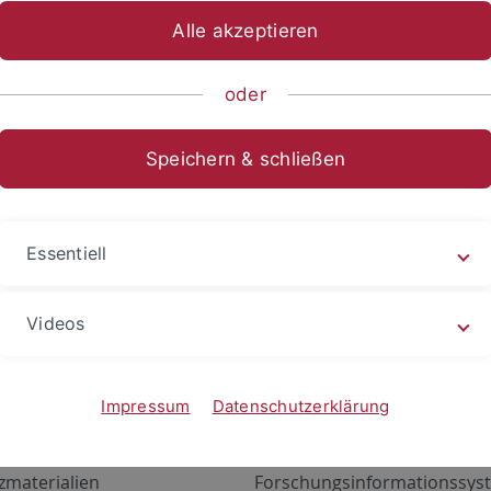
Alle akzeptieren
oder
Speichern & schließen
Essentiell
Videos
Angebote
Portale
zustand Netzwerk
ALMA
Impressum
Datenschutzerklärung
gen
Exchange Mail (OWA)
zmaterialien
Forschungsinformationssyst