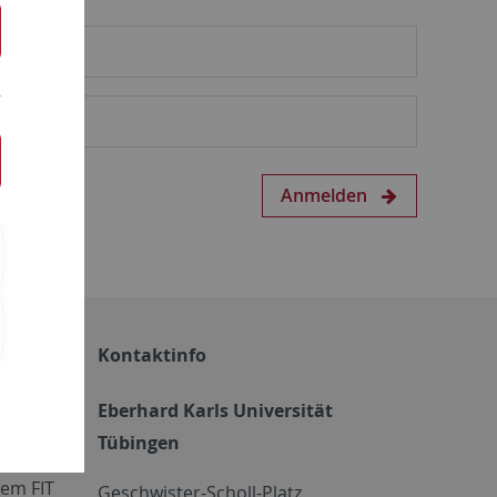
Anmelden
Kontaktinfo
Eberhard Karls Universität
Tübingen
em FIT
Geschwister-Scholl-Platz