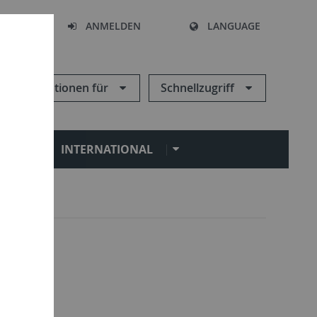
HEN
ANMELDEN
LANGUAGE
Informationen für
Schnellzugriff
N
INTERNATIONAL