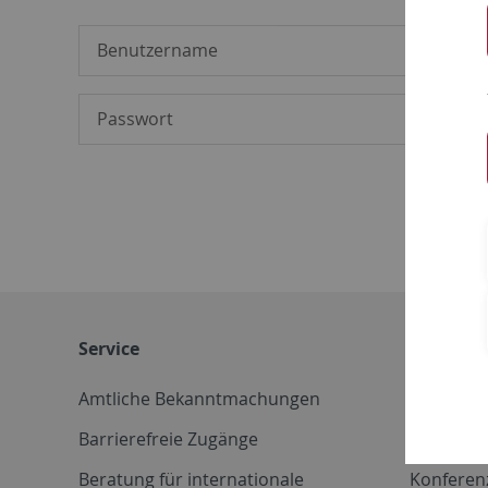
Service
Weitere 
Amtliche Bekanntmachungen
Betriebs
Barrierefreie Zugänge
CD-Vorla
Beratung für internationale
Konferen