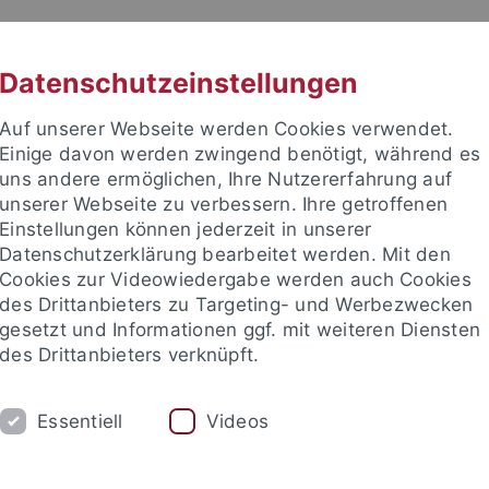
RACHE
UNI A-Z
KONTAKT
SUC
Datenschutzeinstellungen
Auf unserer Webseite werden Cookies verwendet.
Einige davon werden zwingend benötigt, während es
uns andere ermöglichen, Ihre Nutzererfahrung auf
unserer Webseite zu verbessern. Ihre getroffenen
TUDIUM
Einstellungen können jederzeit in unserer
FORSCHUNG
EINRICHTUNGE
Datenschutzerklärung bearbeitet werden. Mit den
Cookies zur Videowiedergabe werden auch Cookies
des Drittanbieters zu Targeting- und Werbezwecken
gesetzt und Informationen ggf. mit weiteren Diensten
des Drittanbieters verknüpft.
Essentiell
Videos
t an um sich anzumelden: