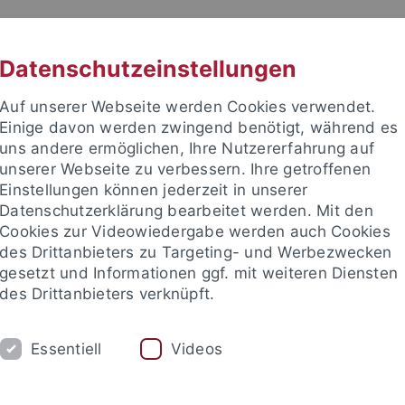
RACHE
UNI A-Z
KONTAKT
SUC
Datenschutzeinstellungen
Auf unserer Webseite werden Cookies verwendet.
Einige davon werden zwingend benötigt, während es
uns andere ermöglichen, Ihre Nutzererfahrung auf
unserer Webseite zu verbessern. Ihre getroffenen
TUDIUM
Einstellungen können jederzeit in unserer
FORSCHUNG
EINRICHTUNGE
Datenschutzerklärung bearbeitet werden. Mit den
Cookies zur Videowiedergabe werden auch Cookies
des Drittanbieters zu Targeting- und Werbezwecken
gesetzt und Informationen ggf. mit weiteren Diensten
des Drittanbieters verknüpft.
Essentiell
Videos
t an um sich anzumelden: