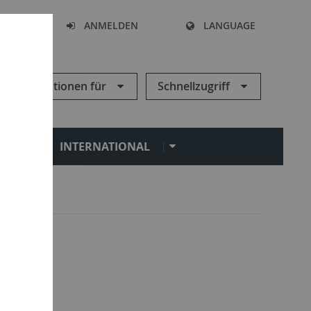
HEN
ANMELDEN
LANGUAGE
Informationen für
Schnellzugriff
N
INTERNATIONAL