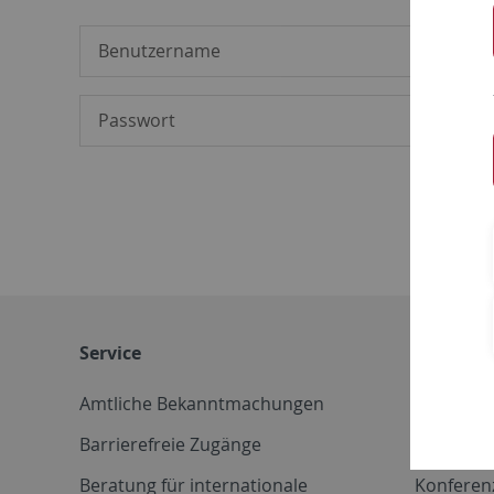
Service
Weitere 
Amtliche Bekanntmachungen
Betriebs
Barrierefreie Zugänge
CD-Vorla
Beratung für internationale
Konferen