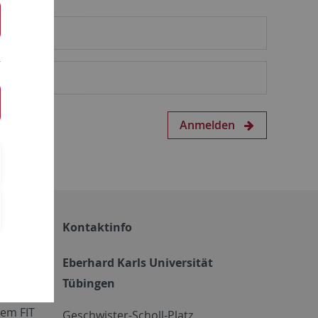
Anmelden
Kontaktinfo
Eberhard Karls Universität
Tübingen
em FIT
Geschwister-Scholl-Platz