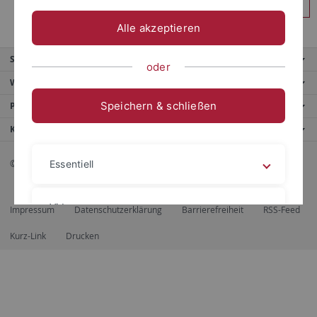
Anmelden
Alle akzeptieren
Service
oder
Weitere Angebote
Speichern & schließen
Portale
Kontaktinfo
© 2026 Eberhard Karls Universität Tübingen, Tübingen
Essentiell
Videos
Impressum
Datenschutzerklärung
Barrierefreiheit
RSS-Feed
Kurz-Link
Drucken
Impressum
Datenschutzerklärung