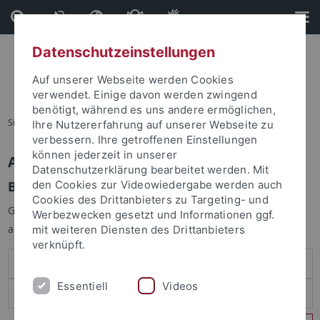
Direkt
Direkt
zum
zur
Inhalt
Fußleiste
Datenschutzeinstellungen
Auf unserer Webseite werden Cookies
verwendet. Einige davon werden zwingend
benötigt, während es uns andere ermöglichen,
Sie sind hier:
Startseite
Ihre Nutzererfahrung auf unserer Webseite zu
verbessern. Ihre getroffenen Einstellungen
können jederzeit in unserer
Anmelden
Datenschutzerklärung bearbeitet werden. Mit
Benutzeranmeldung
den Cookies zur Videowiedergabe werden auch
Cookies des Drittanbieters zu Targeting- und
Geben Sie Ihren Benutzernamen und Ihr Passwort an um sich
Werbezwecken gesetzt und Informationen ggf.
anzumelden:
mit weiteren Diensten des Drittanbieters
verknüpft.
Essentiell
Videos