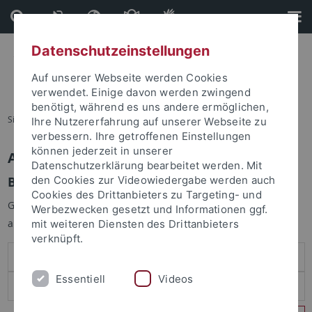
Direkt
Direkt
zum
zur
Inhalt
Fußleiste
Datenschutzeinstellungen
Auf unserer Webseite werden Cookies
verwendet. Einige davon werden zwingend
benötigt, während es uns andere ermöglichen,
Sie sind hier:
Startseite
Ihre Nutzererfahrung auf unserer Webseite zu
verbessern. Ihre getroffenen Einstellungen
können jederzeit in unserer
Anmelden
Datenschutzerklärung bearbeitet werden. Mit
Benutzeranmeldung
den Cookies zur Videowiedergabe werden auch
Cookies des Drittanbieters zu Targeting- und
Geben Sie Ihren Benutzernamen und Ihr Passwort an um sich
Werbezwecken gesetzt und Informationen ggf.
anzumelden:
mit weiteren Diensten des Drittanbieters
verknüpft.
Essentiell
Videos