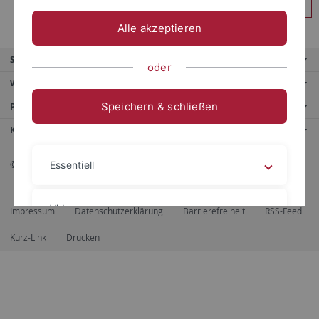
Anmelden
Alle akzeptieren
Service
oder
Weitere Angebote
Speichern & schließen
Portale
Kontaktinfo
© 2026 Eberhard Karls Universität Tübingen, Tübingen
Essentiell
Videos
Impressum
Datenschutzerklärung
Barrierefreiheit
RSS-Feed
Kurz-Link
Drucken
Impressum
Datenschutzerklärung