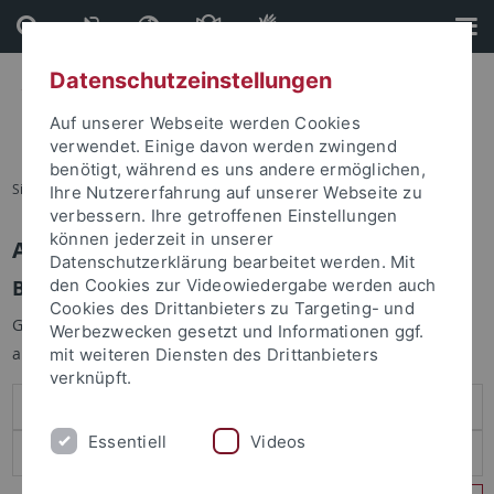
Direkt
Direkt
zum
zur
Inhalt
Fußleiste
Datenschutzeinstellungen
Auf unserer Webseite werden Cookies
verwendet. Einige davon werden zwingend
benötigt, während es uns andere ermöglichen,
Sie sind hier:
Startseite
Ihre Nutzererfahrung auf unserer Webseite zu
verbessern. Ihre getroffenen Einstellungen
können jederzeit in unserer
Anmelden
Datenschutzerklärung bearbeitet werden. Mit
Benutzeranmeldung
den Cookies zur Videowiedergabe werden auch
Cookies des Drittanbieters zu Targeting- und
Geben Sie Ihren Benutzernamen und Ihr Passwort an um sich
Werbezwecken gesetzt und Informationen ggf.
anzumelden:
mit weiteren Diensten des Drittanbieters
verknüpft.
Essentiell
Videos