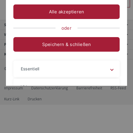
Anmelden
Alle akzeptieren
Service
oder
Weitere Angebote
Speichern & schließen
Portale
Kontaktinfo
© 2026 Eberhard Karls Universität Tübingen, Tübingen
Essentiell
Videos
Impressum
Datenschutzerklärung
Barrierefreiheit
RSS-Feed
Kurz-Link
Drucken
Impressum
Datenschutzerklärung