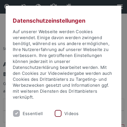
Direkt
Direkt
zum
zur
Inhalt
Fußleiste
Datenschutzeinstellungen
Auf unserer Webseite werden Cookies
verwendet. Einige davon werden zwingend
benötigt, während es uns andere ermöglichen,
Sie sind hier:
Startseite
Ihre Nutzererfahrung auf unserer Webseite zu
verbessern. Ihre getroffenen Einstellungen
können jederzeit in unserer
Anmelden
Datenschutzerklärung bearbeitet werden. Mit
Benutzeranmeldung
den Cookies zur Videowiedergabe werden auch
Cookies des Drittanbieters zu Targeting- und
Geben Sie Ihren Benutzernamen und Ihr Passwort an um sich
Werbezwecken gesetzt und Informationen ggf.
anzumelden:
mit weiteren Diensten des Drittanbieters
verknüpft.
Essentiell
Videos