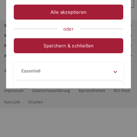
Anmelden
Alle akzeptieren
Service
oder
Weitere Angebote
Speichern & schließen
Portale
Kontaktinfo
© 2026 Eberhard Karls Universität Tübingen, Tübingen
Essentiell
Videos
Impressum
Datenschutzerklärung
Barrierefreiheit
RSS-Feed
Kurz-Link
Drucken
Impressum
Datenschutzerklärung