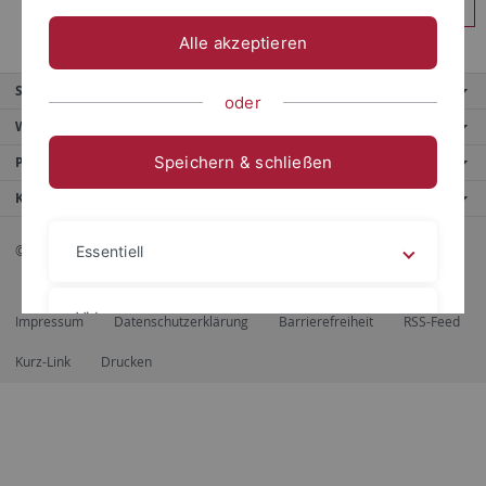
Anmelden
Alle akzeptieren
Service
oder
Weitere Angebote
Speichern & schließen
Portale
Kontaktinfo
© 2026 Eberhard Karls Universität Tübingen, Tübingen
Essentiell
Videos
Impressum
Datenschutzerklärung
Barrierefreiheit
RSS-Feed
Kurz-Link
Drucken
Impressum
Datenschutzerklärung