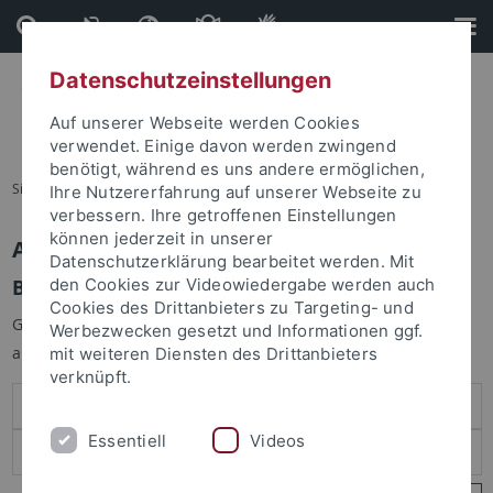
Direkt
Direkt
zum
zur
Inhalt
Fußleiste
Datenschutzeinstellungen
Auf unserer Webseite werden Cookies
verwendet. Einige davon werden zwingend
benötigt, während es uns andere ermöglichen,
Sie sind hier:
Startseite
Ihre Nutzererfahrung auf unserer Webseite zu
verbessern. Ihre getroffenen Einstellungen
können jederzeit in unserer
Anmelden
Datenschutzerklärung bearbeitet werden. Mit
Benutzeranmeldung
den Cookies zur Videowiedergabe werden auch
Cookies des Drittanbieters zu Targeting- und
Geben Sie Ihren Benutzernamen und Ihr Passwort an um sich
Werbezwecken gesetzt und Informationen ggf.
anzumelden:
mit weiteren Diensten des Drittanbieters
verknüpft.
Essentiell
Videos