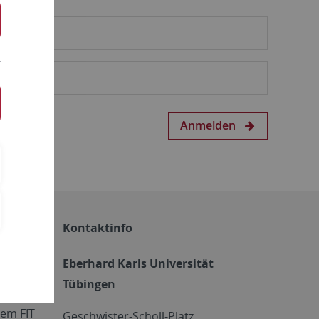
Anmelden
Kontaktinfo
Eberhard Karls Universität
Tübingen
em FIT
Geschwister-Scholl-Platz