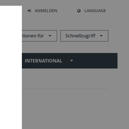
HEN
ANMELDEN
LANGUAGE
Informationen für
Schnellzugriff
N
INTERNATIONAL