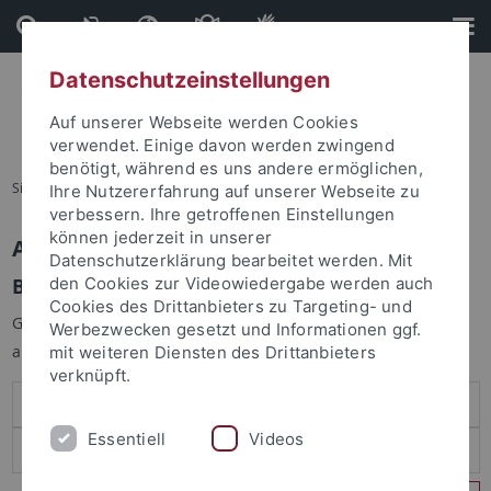
Direkt
Direkt
zum
zur
Inhalt
Fußleiste
Datenschutzeinstellungen
Auf unserer Webseite werden Cookies
verwendet. Einige davon werden zwingend
benötigt, während es uns andere ermöglichen,
Sie sind hier:
Startseite
Ihre Nutzererfahrung auf unserer Webseite zu
verbessern. Ihre getroffenen Einstellungen
können jederzeit in unserer
Anmelden
Datenschutzerklärung bearbeitet werden. Mit
Benutzeranmeldung
den Cookies zur Videowiedergabe werden auch
Cookies des Drittanbieters zu Targeting- und
Geben Sie Ihren Benutzernamen und Ihr Passwort an um sich
Werbezwecken gesetzt und Informationen ggf.
anzumelden:
mit weiteren Diensten des Drittanbieters
verknüpft.
Essentiell
Videos