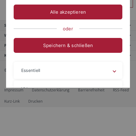
Anmelden
Alle akzeptieren
Service
oder
Weitere Angebote
Speichern & schließen
Portale
Kontaktinfo
© 2026 Eberhard Karls Universität Tübingen, Tübingen
Essentiell
Videos
Impressum
Datenschutzerklärung
Barrierefreiheit
RSS-Feed
Kurz-Link
Drucken
Impressum
Datenschutzerklärung