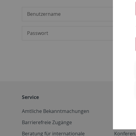
Service
Weitere 
Amtliche Bekanntmachungen
Betriebs
Barrierefreie Zugänge
CD-Vorla
Beratung für internationale
Konferen