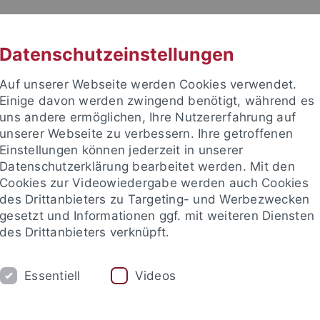
RACHE
UNI A-Z
KONTAKT
SUC
Datenschutzeinstellungen
Auf unserer Webseite werden Cookies verwendet.
Einige davon werden zwingend benötigt, während es
uns andere ermöglichen, Ihre Nutzererfahrung auf
unserer Webseite zu verbessern. Ihre getroffenen
TUDIUM
Einstellungen können jederzeit in unserer
FORSCHUNG
EINRICHTUNGE
Datenschutzerklärung bearbeitet werden. Mit den
Cookies zur Videowiedergabe werden auch Cookies
des Drittanbieters zu Targeting- und Werbezwecken
gesetzt und Informationen ggf. mit weiteren Diensten
des Drittanbieters verknüpft.
Essentiell
Videos
t an um sich anzumelden: