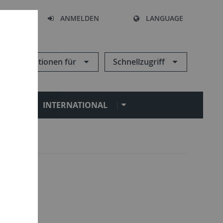
HEN
ANMELDEN
LANGUAGE
Informationen für
Schnellzugriff
N
INTERNATIONAL