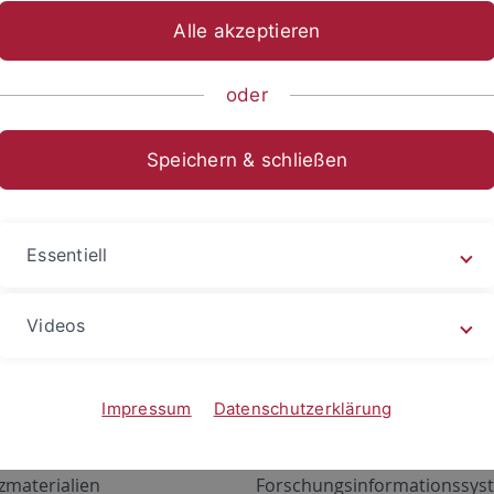
Alle akzeptieren
oder
Speichern & schließen
Essentiell
Videos
Angebote
Portale
zustand Netzwerk
ALMA
Impressum
Datenschutzerklärung
gen
Exchange Mail (OWA)
zmaterialien
Forschungsinformationssyst