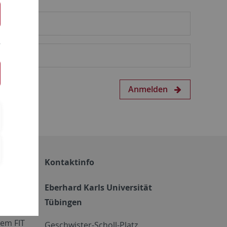
Anmelden
Kontaktinfo
Eberhard Karls Universität
Tübingen
em FIT
Geschwister-Scholl-Platz