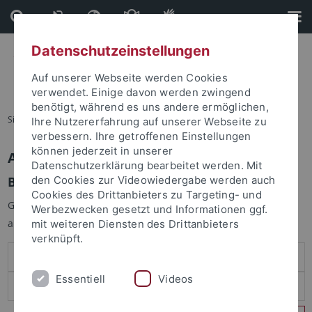
Direkt
Direkt
zum
zur
Inhalt
Fußleiste
Datenschutzeinstellungen
Auf unserer Webseite werden Cookies
verwendet. Einige davon werden zwingend
benötigt, während es uns andere ermöglichen,
Sie sind hier:
Startseite
Ihre Nutzererfahrung auf unserer Webseite zu
verbessern. Ihre getroffenen Einstellungen
können jederzeit in unserer
Anmelden
Datenschutzerklärung bearbeitet werden. Mit
Benutzeranmeldung
den Cookies zur Videowiedergabe werden auch
Cookies des Drittanbieters zu Targeting- und
Geben Sie Ihren Benutzernamen und Ihr Passwort an um sich
Werbezwecken gesetzt und Informationen ggf.
anzumelden:
mit weiteren Diensten des Drittanbieters
verknüpft.
Essentiell
Videos