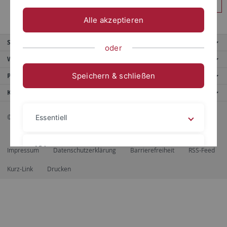
Anmelden
Alle akzeptieren
Service
oder
Weitere Angebote
Speichern & schließen
Portale
Kontaktinfo
© 2026 Eberhard Karls Universität Tübingen, Tübingen
Essentiell
Videos
Impressum
Datenschutzerklärung
Barrierefreiheit
RSS-Feed
Kurz-Link
Drucken
Impressum
Datenschutzerklärung