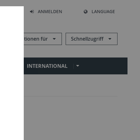
HEN
ANMELDEN
LANGUAGE
Informationen für
Schnellzugriff
N
INTERNATIONAL