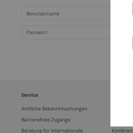
Service
Weitere 
Amtliche Bekanntmachungen
Betriebs
Barrierefreie Zugänge
CD-Vorla
Beratung für internationale
Konferen