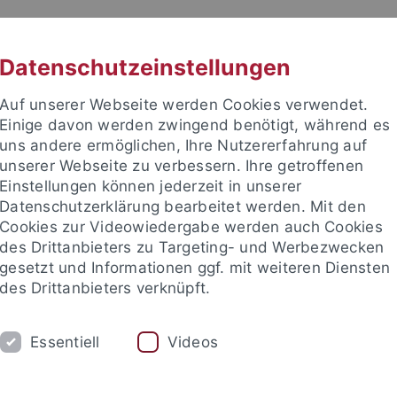
RACHE
UNI A-Z
KONTAKT
SUC
Datenschutzeinstellungen
Auf unserer Webseite werden Cookies verwendet.
Einige davon werden zwingend benötigt, während es
uns andere ermöglichen, Ihre Nutzererfahrung auf
unserer Webseite zu verbessern. Ihre getroffenen
TUDIUM
Einstellungen können jederzeit in unserer
FORSCHUNG
EINRICHTUNGE
Datenschutzerklärung bearbeitet werden. Mit den
Cookies zur Videowiedergabe werden auch Cookies
des Drittanbieters zu Targeting- und Werbezwecken
gesetzt und Informationen ggf. mit weiteren Diensten
des Drittanbieters verknüpft.
Essentiell
Videos
t an um sich anzumelden: