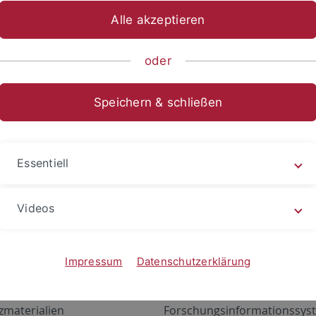
Alle akzeptieren
oder
Speichern & schließen
Essentiell
Videos
Angebote
Portale
zustand Netzwerk
ALMA
Impressum
Datenschutzerklärung
gen
Exchange Mail (OWA)
zmaterialien
Forschungsinformationssyst