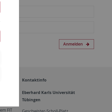
Anmelden
Kontaktinfo
Eberhard Karls Universität
Tübingen
em FIT
Geschwister-Scholl-Platz