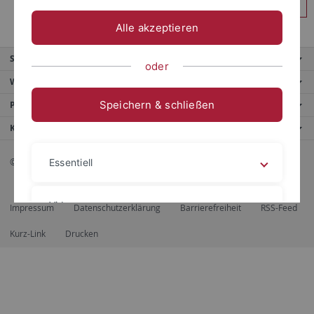
Anmelden
Alle akzeptieren
Service
oder
Weitere Angebote
Speichern & schließen
Portale
Kontaktinfo
© 2026 Eberhard Karls Universität Tübingen, Tübingen
Essentiell
Videos
Impressum
Datenschutzerklärung
Barrierefreiheit
RSS-Feed
Kurz-Link
Drucken
Impressum
Datenschutzerklärung