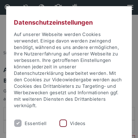
Direkt
Direkt
zum
zur
Inhalt
Fußleiste
Datenschutzeinstellungen
Auf unserer Webseite werden Cookies
verwendet. Einige davon werden zwingend
benötigt, während es uns andere ermöglichen,
Sie sind hier:
Startseite
Ihre Nutzererfahrung auf unserer Webseite zu
verbessern. Ihre getroffenen Einstellungen
können jederzeit in unserer
Anmelden
Datenschutzerklärung bearbeitet werden. Mit
Benutzeranmeldung
den Cookies zur Videowiedergabe werden auch
Cookies des Drittanbieters zu Targeting- und
Geben Sie Ihren Benutzernamen und Ihr Passwort an um sich
Werbezwecken gesetzt und Informationen ggf.
anzumelden:
mit weiteren Diensten des Drittanbieters
verknüpft.
Essentiell
Videos