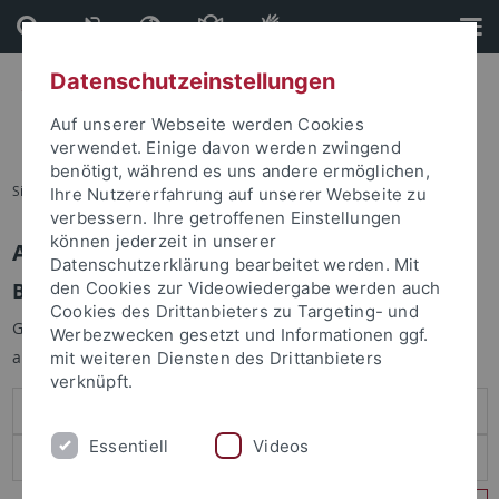
Direkt
Direkt
zum
zur
Inhalt
Fußleiste
Datenschutzeinstellungen
Auf unserer Webseite werden Cookies
verwendet. Einige davon werden zwingend
benötigt, während es uns andere ermöglichen,
Sie sind hier:
Startseite
Ihre Nutzererfahrung auf unserer Webseite zu
verbessern. Ihre getroffenen Einstellungen
können jederzeit in unserer
Anmelden
Datenschutzerklärung bearbeitet werden. Mit
Benutzeranmeldung
den Cookies zur Videowiedergabe werden auch
Cookies des Drittanbieters zu Targeting- und
Geben Sie Ihren Benutzernamen und Ihr Passwort an um sich
Werbezwecken gesetzt und Informationen ggf.
anzumelden:
mit weiteren Diensten des Drittanbieters
verknüpft.
Essentiell
Videos