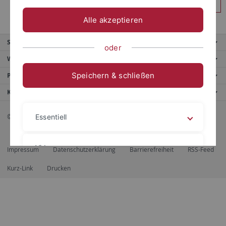
Anmelden
Alle akzeptieren
Service
oder
Weitere Angebote
Speichern & schließen
Portale
Kontaktinfo
© 2026 Eberhard Karls Universität Tübingen, Tübingen
Essentiell
Videos
Impressum
Datenschutzerklärung
Barrierefreiheit
RSS-Feed
Kurz-Link
Drucken
Impressum
Datenschutzerklärung