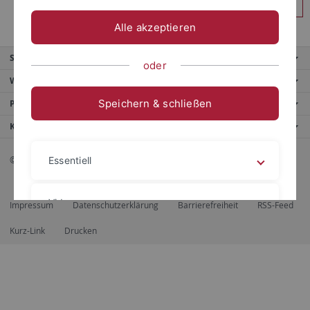
Anmelden
Alle akzeptieren
Service
oder
Weitere Angebote
Speichern & schließen
Portale
Kontaktinfo
© 2026 Eberhard Karls Universität Tübingen, Tübingen
Essentiell
Videos
Impressum
Datenschutzerklärung
Barrierefreiheit
RSS-Feed
Kurz-Link
Drucken
Impressum
Datenschutzerklärung