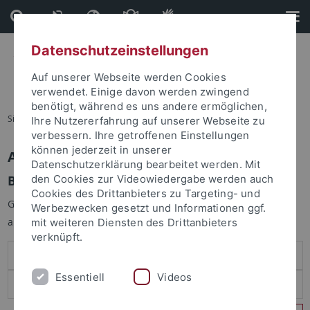
Direkt
Direkt
zum
zur
Inhalt
Fußleiste
Datenschutzeinstellungen
Auf unserer Webseite werden Cookies
verwendet. Einige davon werden zwingend
benötigt, während es uns andere ermöglichen,
Sie sind hier:
Startseite
Ihre Nutzererfahrung auf unserer Webseite zu
verbessern. Ihre getroffenen Einstellungen
können jederzeit in unserer
Anmelden
Datenschutzerklärung bearbeitet werden. Mit
Benutzeranmeldung
den Cookies zur Videowiedergabe werden auch
Cookies des Drittanbieters zu Targeting- und
Geben Sie Ihren Benutzernamen und Ihr Passwort an um sich
Werbezwecken gesetzt und Informationen ggf.
anzumelden:
mit weiteren Diensten des Drittanbieters
verknüpft.
Essentiell
Videos